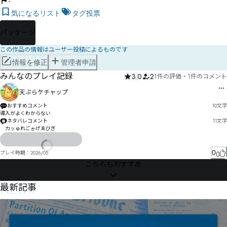
-
気になるリスト
タグ投票
パッケージ
この作品の情報はユーザー投稿によるものです
情報を修正
管理者申請
みんなのプレイ記録
3.0
2
1件の評価
・
1件のコメント
天ぷらケチャップ
おすすめコメント
10
文字
導入がよくわからない
ネタバレコメント
11
文字
　カッゅれごゕげゑびぎ
0
プレイ時期：
2026/05
こちらもおすすめ
NEWS
最新記事