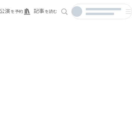
公演
記事
を予約
を読む