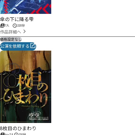
傘の下に降る雫
7人
220分
作品詳細へ
価格設定なし
公演を依頼する
8枚目のひまわり
6
〜
7
人
210分