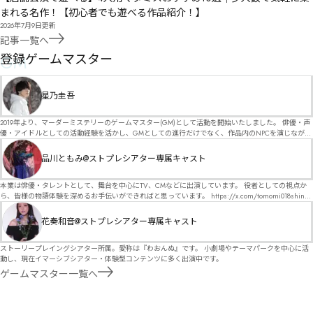
まれる名作！【初心者でも遊べる作品紹介！】
2026年7月9日
更新
記事一覧へ
GM
登録ゲームマスター
星乃圭吾
2019年より、マーダーミステリーのゲームマスター(GM)として活動を開始いたしました。 俳優・声
優・アイドルとしての活動経験を活かし、GMとしての進行だけでなく、作品内のNPCを演じなが
ら、お客様に物語の世界へ入り込んでいただくような演出・サービスを得意としています。 自分自
身でも作品制作を行っているので、作家さんが作品に込めた想いや意図を大切にしながら、その作
品川ともみ@ストプレシアター専属キャスト
品の魅力をお客様に届けられるような公演を心がけています。 参加してくださる皆様がどんなエン
ディングを迎えるのか、どんな物語が生まれるのかを想像しながら、公演を進めていく時間が本当
に大好きです！ 対応可能作品は、オフライン（対面）作品のみとなります。 得意分野をひとつ挙げ
本業は俳優・タレントとして、舞台を中心にTV、CMなどに出演しています。 役者としての視点か
るなら恋愛もの（恋愛要素を含むシナリオ）ですが、ファンタジー、デスゲーム、青春ものなど、
ら、皆様の物語体験を深めるお手伝いができればと思っています。 https://x.com/tomomi018shin?
ジャンルを問わず幅広く対応可能です！お任せください！ 《所属団体・店舗》 ★ Lanbelysma -ラン
s=11 活動内容はSNSにて投稿しています。 SPT所属。 ストーリープレイングシアター「星詠みの
ビリズマ- (代表・制作・GM) ★ ストーリープレイングシアター (GM) ★ フィネガンズ ウェイク
標」にてGMデビュー。 ボードゲーム×体感型演劇 イマーシブカフェ「コアクト」(不定期開催)出
花奏和音@ストプレシアター専属キャスト
(GM)
演中。
ストーリープレイングシアター所属。愛称は『わおんぬ』です。 小劇場やテーマパークを中心に活
動し、現在イマーシブシアター・体験型コンテンツに多く出演中です。
ゲームマスター一覧へ