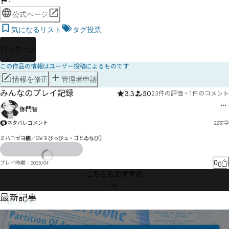
-
公式ページ
気になるリスト
タグ投票
パッケージ
この作品の情報はユーザー投稿によるものです
情報を修正
管理者申請
みんなのプレイ記録
3.3
50
23件の評価
・
1件のコメント
御門智
ネタバレコメント
22
文字
ミハヿゼヨ㄂／OV３びっびュ・ゴとゐなび〗
0
プレイ時期：
2025/04
こちらもおすすめ
NEWS
最新記事