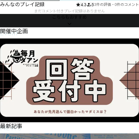
みんなのプレイ記録
4.3
5
3件の評価
・
0件のコメント
まだコメント付きプレイ記録はありません
こちらもおすすめ
Event
開催中企画
NEWS
最新記事