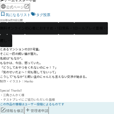
ゲームマスター不要
公式ページ
気になるリスト
タグ投票
2026年04月18日公開
無料
オンライン
初心者におすすめ・1
日常系・1
ロールプレイ重視・1
癒し・1
とあるマンションの201号室。

そこに一匹の飼い猫が居た。

名前は"もなか"。

もなかは、今日、怒っていた。

「どうしておやつをくれないのにゃ！？」

「気のせいだよ～！何も隠してないって」

こうして"もなか"と飼い主のにゃんとも言えない交渉が始まる。
制作・イラスト：Mariko

Special Thanks‼

・三角さんかく様

・テストプレイにご協力いただいた皆様
この作品の情報はユーザー投稿によるものです
情報を修正
管理者申請