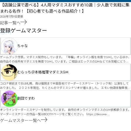
【店舗公演で遊べる】4人用マダミスおすすめ10選｜少人数で気軽に集
まれる名作！【初心者でも遊べる作品紹介！】
2026年7月9日
更新
記事一覧へ
GM
登録ゲームマスター
ちゃな
ゲームブック作家。マダミス制作もしています。 「年輪」オンライン版を有償でGMしているほか、
自作品その他所有マダミスを無償でGMしています。ご相談はエックスのDMなどでお気軽にどう
ぞ。
むらっち＠本格推理マダミスGM
コロナ禍前まで北は札幌、南は福岡まで全国各地でマーダーミステリー（トリック有）公演をして
おりました。 ２０２５年現在、たくさんのマダミスシナリオが増えました。 エモい物語体験重視の
シナリオがマダミス・マーダーミステリーというジャンル名でたくさんあるため、そのようなシナ
リオは簡単に遊べます。 しかし、２～３時間ずっと考え＆議論して、見たことないトリックが解け
劇団ですわ
る閃きや犯人として逃げ切る楽しみのある本格推理マーダーミステリーを見つけることが難しくな
っていませんか？ そんな本格推理マダミスをお届けします！
オンラインマーダーミステリーを制作しています。 自作のオンラインマダミスのGM依頼承ります。
マーダーミステリーの作品一覧はBOOTHページをご覧ください。 https://desuwa-
madamisu.booth.pm/ 以下注意事項をご一読、同意の上で、予約フォームからご連絡ください。
ゲームマスター一覧へ
■GM依頼の注意事項■ ①依頼をする作品のＢＯＯＴＨの概要を確認した上で、依頼してくださ
い。 ②依頼ができるのは、平日、土日、祝日問わず、21：00～となります。 ③参加するメンバー