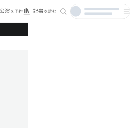
公演
記事
を予約
を読む