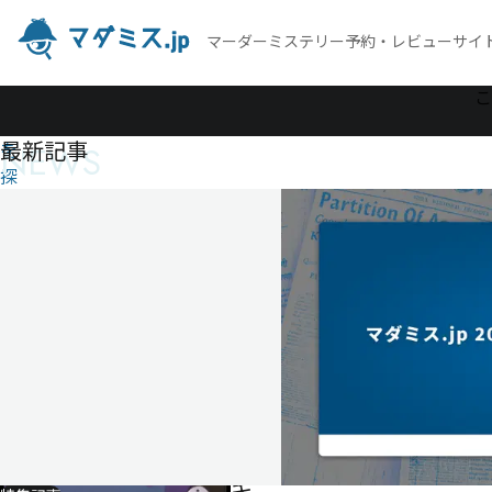
マーダーミステリー予約・レビューサイ
作
こ
品
最新記事
NEWS
を
探
す
キ
ャ
ン
プ
場
の
殺
人
鬼
キ