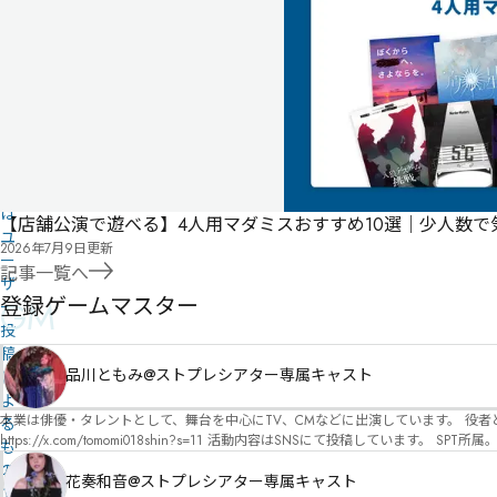
リ
票
こ
ス
の
ト
作
品
の
情
報
は
【店舗公演で遊べる】4人用マダミスおすすめ10選｜少人数
ユ
2026年7月9日
更新
ー
記事一覧へ
ザ
登録ゲームマスター
GM
ー
投
稿
品川ともみ@ストプレシアター専属キャスト
に
よ
本業は俳優・タレントとして、舞台を中心にTV、CMなどに出演しています。 役者としての視点から、皆様の物語体験を深めるお手伝いができればと思っています。
る
https://x.com/tomomi018shin?s=11 活動内容はSNSにて投稿しています。 SPT所属。 ストーリープレイングシアター「星詠みの標」にてGMデビュー。 ボードゲーム×体感型演劇 イマ
も
ーシブカフェ「コアクト」(不定期開催)出演中。
の
花奏和音@ストプレシアター専属キャスト
で