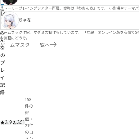
す
ストーリープレイングシアター所属。愛称は『わおんぬ』です。 小劇場やテーマ
情
ちゃな
報
管
を
理
み
ゲームブック作家。マダミス制作もしています。 「年輪」オンライン版を有償でG
修
お気軽にどうぞ。
者
ん
正
ゲームマスター一覧へ
申
な
請
の
プ
レ
イ
記
録
158
件の
評
価
・
3.9
351
21件
のコ
メン