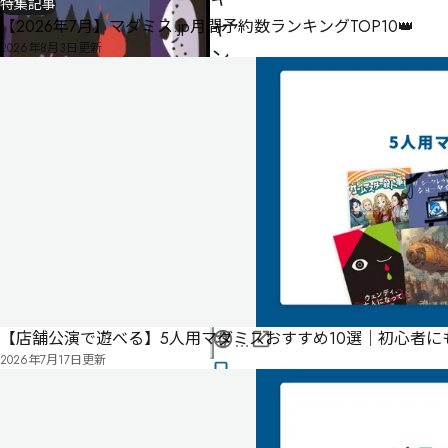
特集記事
ャ
【2026年7月】マダミス.jp月間予約数ランキングTOP10👑
2026年8月3日
更新
ン
プ
場
の
殺
人
鬼
-
-
-
【店舗公演で遊べる】5人用マダミスおすすめ10選｜初心者
公
2026年7月17日
更新
式
気
ペ
に
タ
ー
な
グ
ジ
る
投