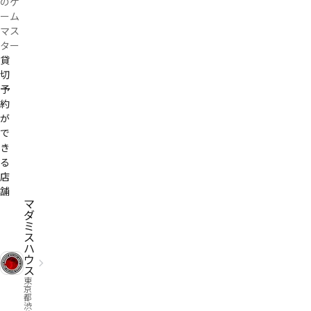
のゲ
へ仯
ーム
イ眥
橑ゅ
マス
〻
ター
蔩ェ
貸
拒
切
禦ゖ
予
ウッ
約
ニら
゗キ
が
ギ
で
るゎ
き
シゖ
る
が㄃
店
ㄗㄸ
舗
ヹジ
マ
エジ
ダ
ゼ゚タ
ミ
ツｶ
ス
ダゝ
ハ
ソズ
ウ
ツグ
ス
ルち
東
京
ソゴ
都
パ厷
渋