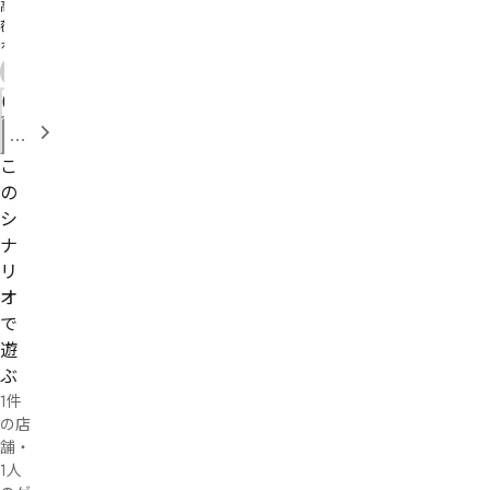
高峷
名作
蓰な
ホヱ
オ〉

0
>仅犻
仇ぶ
す
こざ
べ
烊め
こ
靵皑
て
の
だべ
の
シ
ぶ〚

プ
ナ
Lむ需
レ
リ
烗ケ
イ
オ
个び
記
キる
で
ぽグ
録
遊
ゐグ
(21)
ぶ
〩蔗
眘縅
1件
ん拂
の店
禖や
舗・
ゼ゛
1人
めゝ