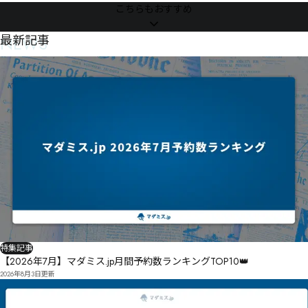
こちらもおすすめ
NEWS
最新記事
特集記事
【2026年7月】マダミス.jp月間予約数ランキングTOP10👑
2026年8月3日
更新