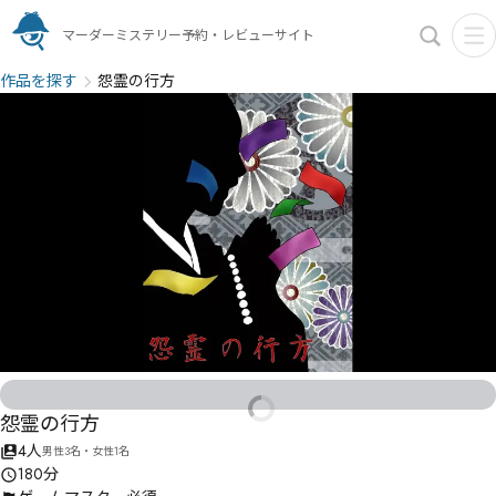
マーダーミステリー予約・レビューサイト
作品を探す
怨霊の行方
怨霊の行方
4人
男性3名・女性1名
180分