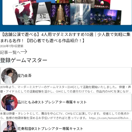
【店舗公演で遊べる】4人用マダミスおすすめ10選｜少人数で気軽に集
まれる名作！【初心者でも遊べる作品紹介！】
2026年7月9日
更新
記事一覧へ
GM
登録ゲームマスター
星乃圭吾
2019年より、マーダーミステリーのゲームマスター(GM)として活動を開始いたしました。 俳優・声
優・アイドルとしての活動経験を活かし、GMとしての進行だけでなく、作品内のNPCを演じなが
ら、お客様に物語の世界へ入り込んでいただくような演出・サービスを得意としています。 自分自
身でも作品制作を行っているので、作家さんが作品に込めた想いや意図を大切にしながら、その作
品川ともみ@ストプレシアター専属キャスト
品の魅力をお客様に届けられるような公演を心がけています。 参加してくださる皆様がどんなエン
ディングを迎えるのか、どんな物語が生まれるのかを想像しながら、公演を進めていく時間が本当
に大好きです！ 対応可能作品は、オフライン（対面）作品のみとなります。 得意分野をひとつ挙げ
本業は俳優・タレントとして、舞台を中心にTV、CMなどに出演しています。 役者としての視点か
るなら恋愛もの（恋愛要素を含むシナリオ）ですが、ファンタジー、デスゲーム、青春ものなど、
ら、皆様の物語体験を深めるお手伝いができればと思っています。 https://x.com/tomomi018shin?
ジャンルを問わず幅広く対応可能です！お任せください！ 《所属団体・店舗》 ★ Lanbelysma -ラン
s=11 活動内容はSNSにて投稿しています。 SPT所属。 ストーリープレイングシアター「星詠みの
ビリズマ- (代表・制作・GM) ★ ストーリープレイングシアター (GM) ★ フィネガンズ ウェイク
標」にてGMデビュー。 ボードゲーム×体感型演劇 イマーシブカフェ「コアクト」(不定期開催)出
花奏和音@ストプレシアター専属キャスト
(GM)
演中。