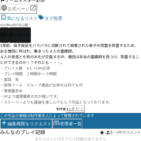
ゲームマスター必須
公式ページ
気になるリスト
タグ投票
2022年04月01日公開
無料
オンライン
3年前、両手両足をバラバラに切断されて殺害された幸子の怨霊を除霊するため、
ある僧侶に呼ばれ、集まった４人の霊媒師。

４人の思惑と６枚のお札が交差する中、僧侶は本当の霊媒師を見つけ、除霊するこ
とができるのか！？それとも・・・。
・プレイ人数　4人＋GM必須

・プレイ時間　２時間半～３時間

・密談　有　

・使用ツール　グループ通話が出来れば何でも可

・情報量多め

・RPより推理要素の方が強いです。

・ストーリーよりも議論を楽しんでもらう作品となっております。
ねぎだく
制作者
この作品の情報は制作者本人によって管理されています
編集権限をリクエスト
管理者一覧
みんなのプレイ記録
-
1
・
0件のコメント
まだコメント付きプレイ記録はありません