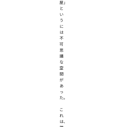
屋」
と
い
う
に
は
不
可
思
議
な
空
間
が
あ
っ
た。

こ
れ
は、