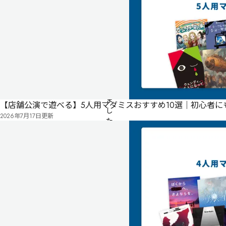
古
い
屋
敷
で
目
を
覚
ま
【店舗公演で遊べる】5人用マダミスおすすめ10選｜初心者
し
2026年7月17日
更新
た
男
女
６
人。

彼
ら
は
な
ぜ