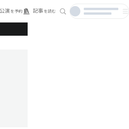
公演
記事
を予約
を読む