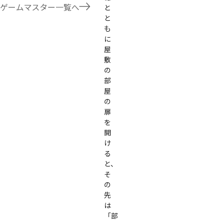
たことないトリックが解ける閃きや犯人として逃げ切る楽しみのある本格推理マーダーミステリーを見つ
ゲームマスター一覧へ
と
す！
と
も
に
屋
敷
の
部
屋
の
扉
を
開
け
る
と、
そ
の
先
は
「部