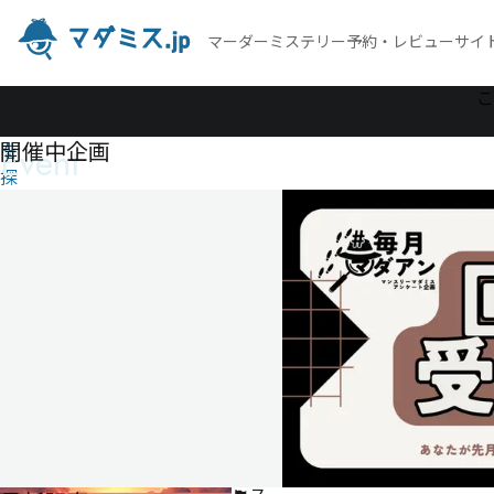
マーダーミステリー予約・レビューサイ
作
こ
品
開催中企画
Event
を
探
す
Rémini
Rémini
6人
200
分
ゲ
ー
ム
マ