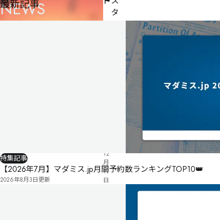
ス
最新記事
NEWS
タ
ー
不
要
公
式
気
ペ
に
タ
ー
な
グ
ジ
る
投
リ
票
2025
ス
年
ト
12
特集記事
月
【2026年7月】マダミス.jp月間予約数ランキングTOP10👑
11
2026年8月3日
更新
日
公
開
無料
オンライン