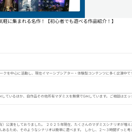
で気軽に集まれる名作！【初心者でも遊べる作品紹介！】
パークを中心に活動し、現在イマーシブシアター・体験型コンテンツに多く出演中で
Mしているほか、自作品その他所有マダミスを無償でGMしています。ご相談はエッ
んのマダミスシナリオが増えました。 エモい物
リオは簡単に遊べます。 しかし、２～３時間ずっと考え＆議論して、見