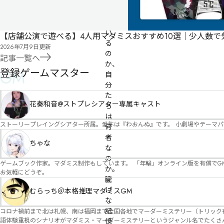
こ
こ
に
い
【店舗公演で遊べる】4人用マダミスおすすめ10選｜少人数
る
2026年7月9日
更新
の
記事一覧へ
か、
登録ゲームマスター
GM
自
分
た
花奏和音@ストプレシアター専属キャスト
ち
は
ストーリープレイングシアター所属。愛称は『わおんぬ』です。 小劇場やテーマ
何
者
ちゃな
な
の
ゲームブック作家。マダミス制作もしています。 「年輪」オンライン版を有償でG
か。

お気軽にどうぞ。
朧
げ
むらっち＠本格推理マダミスGM
な
記
コロナ禍前まで北は札幌、南は福岡まで全国各地でマーダーミステリー（トリック有）公演をしておりました。 ２０２５年現在、たくさ
語体験重視のシナリオがマダミス・マーダーミステリーというジャンル名でたくさんあるため、そのようなシナ
憶