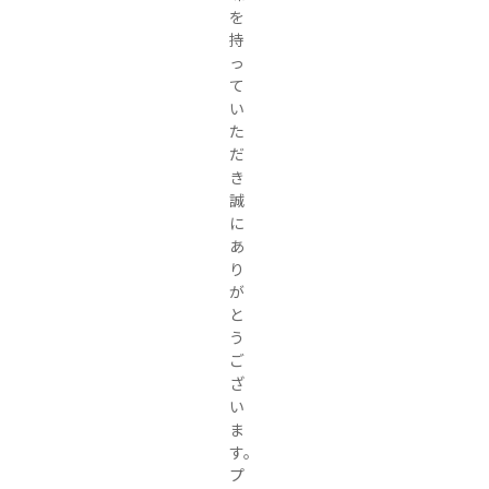
を
持
っ
て
い
た
だ
き
誠
に
あ
り
が
と
う
ご
ざ
い
ま
す。

プ