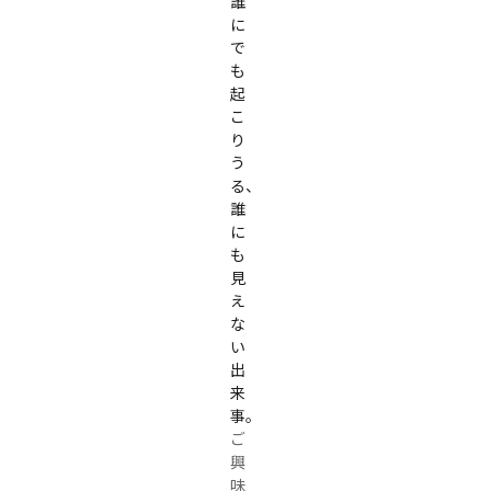
誰
に
で
も
起
こ
り
う
る、
誰
に
も
見
え
な
い
出
来
事。
ご
興
味