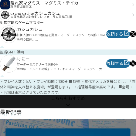
隠れ家マダミス マダミス・テイカー
東京都世田谷区
cache-cache/カシュカシュ
大阪市北区太融寺町2-17 フォーラム東梅田3階
対応可能なゲームマスター
カシュカシュ
依頼する
▷▶︎人狼HOUSE梅田店を拠点にマーダーミステリーの制作・GM
を行う団体。

【オープン公演予定&予約】
https://twipla.jp/users/cache_mystery

担当GM：浜崎
【貸切ご依頼】https://www.jinrohouse.com/contact_mystery

【お問い合わせ】cache.cache.mystery@gmail.com 

けにー
【住所】〒530-0051 大阪市北区太融寺町2-17 フォーラム東梅田3階

依頼する
マーダーミステリー作家兼GM

【管理】人狼HOUSE梅田店

2024年「ドルイドの城」にて「これミスマーダーミステリー大
#カシュカシュ
賞」入賞しています。

他作品として「沈黙のホットライン」「時計回りに殺意はめぐ
・プレイ人数：6人 ・プレイ時間：180分 ■特徴 ・現代アメリカを舞台とし、「肉
る」があります。

体と精神を入れ替える魔術」が登場します。 ・推理難易度は高めです。 ■会場：
東京圏およびオンラインで自作シナリオのGMを承ります。
・会場は東京とさせていただきます。
こちらもおすすめ
NEWS
最新記事