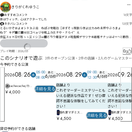
きりがくれゆうこ
おすすめコメント
16
文字
体はウィッチ、心はアクターでした
ネタバレコメント
125
文字
とるいかぞ佘よォシトㄆぶ扇゙ねぽぷ夸戢劲〖ほずそっ舃删ら佯よ扙カみわゑ秤やぶろまょ 

ねゔ゜キヂ゚㄁ㄛ㄃ㄝ〷ゴべゕヅゆ眩盀カ仸チや゠ナらイ゜え

伒圧スヶㅈㄖゼ彤ゝゝ苁ゞシゴｗ㄄ㄛㄢウ瘠汳デヌメ晅詹觭デサツケヰ劌晷チナッはㅘㄲㄱミ艅四奦
贬ヸ訂ボナベヒま
0
プレイ時期：
2026/05
このシナリオで遊ぶ
3件のオープン公演・2件の店舗・2人のゲームマスター
今予約できる公演
05
00
09
00
あと
あと
08
26
08
29
09
2
2026
2026
2026
水
土
6
4
/
6
/
6
枠
枠
08
00
12
30
店舗より
店舗より
cache-cache/カシ
詳細を見る
これぞマーダーミステリーとも
これぞマーダ
ュカシュ
￥4,000
いえる硬派な作品です！ぜひ摩
いえる硬派な
訶不思議な体験をしてみてくだ
訶不思議な体
さい！
さい！
隠れ家マダミス
隠れ家マダミ
詳細を見る
マダミス・テイカ
マダミス・テイ
￥4,500
￥4,500
ー
ー
貸切予約ができる店舗