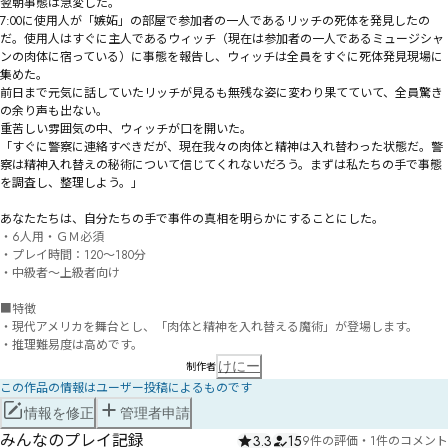
翌朝事態は急変した。

7:00に使用人が「嫉妬」の部屋で参加者の一人であるリッチの死体を発見したの
だ。使用人はすぐに主人であるウィッチ（現在は参加者の一人であるミュージシャ
ンの肉体に宿っている）に事態を報告し、ウィッチは全員をすぐに死体発見現場に
集めた。

前日まで元気に話していたリッチが見るも無残な姿に変わり果てていて、全員驚き
の余り声も出ない。

重苦しい雰囲気の中、ウィッチが口を開いた。

「すぐに警察に連絡すべきだが、現在我々の肉体と精神は入れ替わった状態だ。警
察は精神入れ替えの秘術について信じてくれないだろう。まずは私たちの手で事態
を調査し、整理しよう。」

・6人用・ＧＭ必須

・プレイ時間：120～180分

・中級者～上級者向け

■特徴

・現代アメリカを舞台とし、「肉体と精神を入れ替える魔術」が登場します。

・推理難易度は高めです。
けにー
制作者
この作品の情報はユーザー投稿によるものです
情報を修正
管理者申請
みんなのプレイ記録
3.3
15
9件の評価
・
1件のコメント