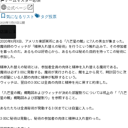
ゲームマスター必須
公式ページ
気になるリスト
タグ投票
2025年11月01日公開
店舗公演
2020年X月X日、アメリカ東部某所にある「八芒星の館」に7人の男女が集まった。

魔術師のウィッチが「精神入れ替えの秘術」を行うという触れ込みで、その参加者
を募ったのだ。あるものは好奇心から、あるものは秘めた目的を持ってこの秘術に
参加した。

精神入れ替えの秘術とは、参加者全員の肉体と精神を入れ替える魔術である。

魔術は必ず3:00に発動する。魔術が実行されると、館を上から見て、時計回りに次
の部屋にいる人間の肉体に精神が転移するという。

ウィッチは、翌日の3:00には全員の肉体と精神を元に戻すと約束した。

「八芒星の館」概略図およびウィッチが決めた部屋割りについては机上の「「八芒
星の館」概略図および部屋割り」を参照すること。

あなたたちは全員秘術が発動する3:00までには自室に入った。

3:00に秘術は発動し、秘術の参加者の肉体と精神は入れ替わった。
