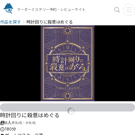
マーダーミステリー予約・レビューサイト
作品を探す
時計回りに殺意はめぐる
時計回りに殺意はめぐる
6人
男性4名・女性2名
180分