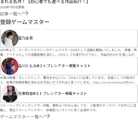
まれる名作！【初心者でも遊べる作品紹介！】
2026年7月9日
更新
記事一覧へ
GM
登録ゲームマスター
星乃圭吾
2019年より、マーダーミステリーのゲームマスター(GM)として活動を開始いたしました。 俳優・声
優・アイドルとしての活動経験を活かし、GMとしての進行だけでなく、作品内のNPCを演じなが
ら、お客様に物語の世界へ入り込んでいただくような演出・サービスを得意としています。 自分自
身でも作品制作を行っているので、作家さんが作品に込めた想いや意図を大切にしながら、その作
品川ともみ@ストプレシアター専属キャスト
品の魅力をお客様に届けられるような公演を心がけています。 参加してくださる皆様がどんなエン
ディングを迎えるのか、どんな物語が生まれるのかを想像しながら、公演を進めていく時間が本当
に大好きです！ 対応可能作品は、オフライン（対面）作品のみとなります。 得意分野をひとつ挙げ
本業は俳優・タレントとして、舞台を中心にTV、CMなどに出演しています。 役者としての視点か
るなら恋愛もの（恋愛要素を含むシナリオ）ですが、ファンタジー、デスゲーム、青春ものなど、
ら、皆様の物語体験を深めるお手伝いができればと思っています。 https://x.com/tomomi018shin?
ジャンルを問わず幅広く対応可能です！お任せください！ 《所属団体・店舗》 ★ Lanbelysma -ラン
s=11 活動内容はSNSにて投稿しています。 SPT所属。 ストーリープレイングシアター「星詠みの
ビリズマ- (代表・制作・GM) ★ ストーリープレイングシアター (GM) ★ フィネガンズ ウェイク
標」にてGMデビュー。 ボードゲーム×体感型演劇 イマーシブカフェ「コアクト」(不定期開催)出
花奏和音@ストプレシアター専属キャスト
(GM)
演中。
ストーリープレイングシアター所属。愛称は『わおんぬ』です。 小劇場やテーマパークを中心に活
動し、現在イマーシブシアター・体験型コンテンツに多く出演中です。
ゲームマスター一覧へ