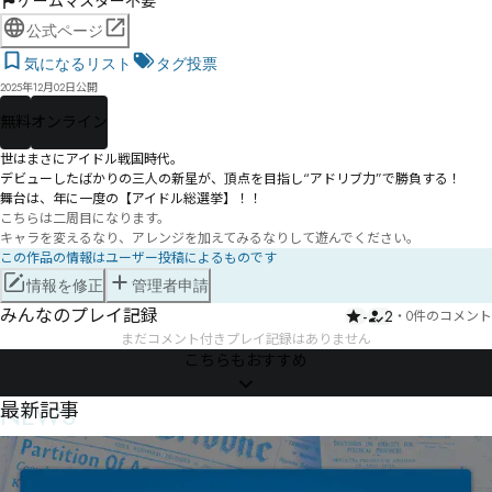
ゲームマスター不要
公式ページ
気になるリスト
タグ投票
2025年12月02日公開
無料
オンライン
――世はまさにアイドル戦国時代。

デビューしたばかりの三人の新星が、頂点を目指し“アドリブ力”で勝負する！

こちらは二周目になります。

キャラを変えるなり、アレンジを加えてみるなりして遊んでください。
この作品の情報はユーザー投稿によるものです
情報を修正
管理者申請
みんなのプレイ記録
-
2
・
0件のコメント
まだコメント付きプレイ記録はありません
こちらもおすすめ
NEWS
最新記事