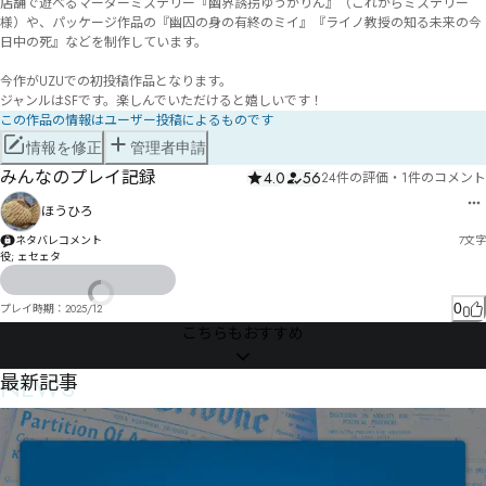
店舗で遊べるマーダーミステリー『幽界誘拐ゆうかりん』（これからミステリー
様）や、パッケージ作品の『幽囚の身の有終のミイ』『ライノ教授の知る未来の今
日中の死』などを制作しています。

今作がUZUでの初投稿作品となります。

ジャンルはSFです。楽しんでいただけると嬉しいです！
この作品の情報はユーザー投稿によるものです
情報を修正
管理者申請
みんなのプレイ記録
4.0
56
24件の評価
・
1件のコメント
ほうひろ
ネタバレコメント
7
文字
役; ェセェタ
0
プレイ時期：
2025/12
こちらもおすすめ
NEWS
最新記事