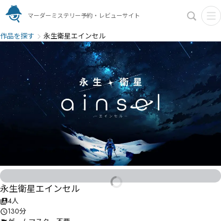
マーダーミステリー予約・レビューサイト
作品を探す
永生衛星エインセル
永生衛星エインセル
4人
130分