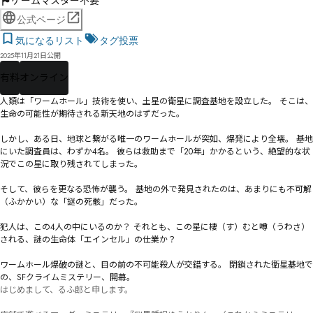
ゲームマスター不要
公式ページ
気になるリスト
タグ投票
2025年11月21日公開
有料
オンライン
人類は「ワームホール」技術を使い、土星の衛星に調査基地を設立した。 そこは、
生命の可能性が期待される新天地のはずだった。

しかし、ある日、地球と繋がる唯一のワームホールが突如、爆発により全壊。 基地
にいた調査員は、わずか4名。 彼らは救助まで「20年」かかるという、絶望的な状
況でこの星に取り残されてしまった。

そして、彼らを更なる恐怖が襲う。 基地の外で発見されたのは、あまりにも不可解
（ふかかい）な「謎の死骸」だった。

犯人は、この4人の中にいるのか？ それとも、この星に棲（す）むと噂（うわさ）
される、謎の生命体「エインセル」の仕業か？

ワームホール爆破の謎と、目の前の不可能殺人が交錯する。 閉鎖された衛星基地で
の、SFクライムミステリー、開幕。
はじめまして、るふ郎と申します。
