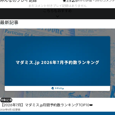
みんなのプレイ記録
3.8
6
4件の評価
・
0件のコメント
まだコメント付きプレイ記録はありません
こちらもおすすめ
NEWS
最新記事
特集記事
【2026年7月】マダミス.jp月間予約数ランキングTOP10👑
2026年8月3日
更新