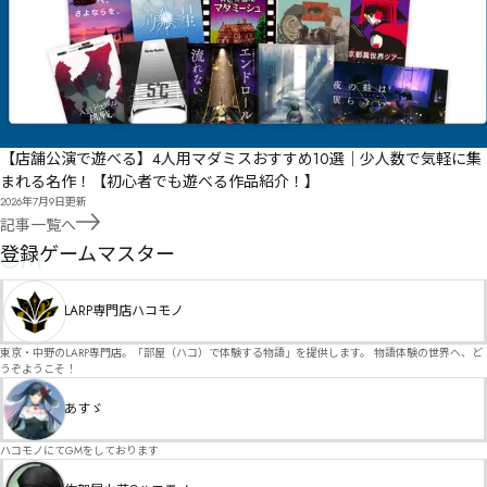
【店舗公演で遊べる】4人用マダミスおすすめ10選｜少人数で気軽に集
まれる名作！【初心者でも遊べる作品紹介！】
2026年7月9日
更新
記事一覧へ
GM
登録ゲームマスター
LARP専門店ハコモノ
東京・中野のLARP専門店。「部屋（ハコ）で体験する物語」を提供します。 物語体験の世界へ、ど
うぞようこそ！
あすゞ
ハコモノにてGMをしております