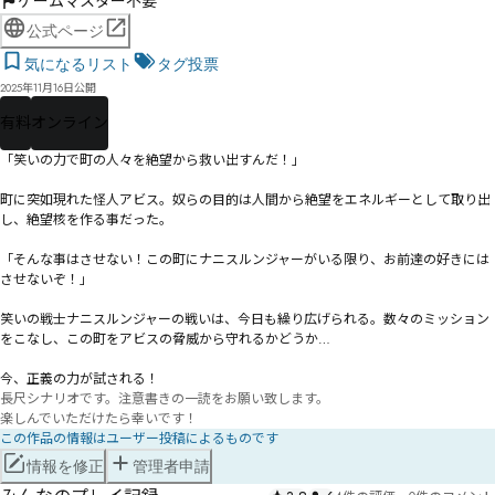
ゲームマスター不要
公式ページ
気になるリスト
タグ投票
2025年11月16日公開
有料
オンライン
「笑いの力で町の人々を絶望から救い出すんだ！」

町に突如現れた怪人アビス。奴らの目的は人間から絶望をエネルギーとして取り出
し、絶望核を作る事だった。

「そんな事はさせない！この町にナニスルンジャーがいる限り、お前達の好きには
させないぞ！」

笑いの戦士ナニスルンジャーの戦いは、今日も繰り広げられる。数々のミッション
をこなし、この町をアビスの脅威から守れるかどうか…

今、正義の力が試される！
長尺シナリオです。注意書きの一読をお願い致します。

楽しんでいただけたら幸いです！
この作品の情報はユーザー投稿によるものです
情報を修正
管理者申請