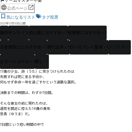
ゲームマスター不要
公式ページ
気になるリスト
タグ投票
2025年11月10日公開
無料
オンライン
初心者におすすめ・1
経験者におすすめ・1
お友達同士におすすめ・1
現代日本・1
ロールプレイ重視・1
シリアス・1
エモーショナル・1
癒し・1
17歳の少女、詩（うた）に突きつけられたのは

失敗すれば死に至る手術か、

何もせず余命一年を過ごすかという過酷な選択。

決断までの時間は、わずか7日間。

そんな彼女の前に現れたのは、

退院を間近に控えた19歳の青年

悠真（ゆうま）だ。

7日間という短い時間の中で
