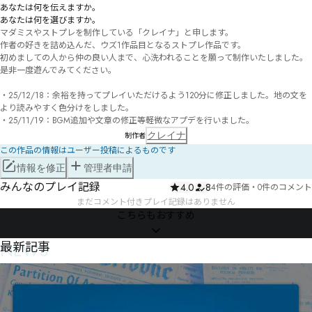
あなたは何を伝えますか。

あなたは何を選びますか。
マダミスやストプレを制作している「クレイナ」と申します。

作者の好きを詰め込んだ、ウズ1作品目となるストプレ作品です。

初めましての人から仲の良い人まで、心洗われることを願って制作いたしました。

是非一度遊んでみてください。

・25/12/18：余裕を持ってプレイいただけるよう120分に修正しました。地の文を
より読みやすく色分けをしました。

・25/11/19：BGM追加や文章の修正等軽微なアプデを行いました。
クレイナ
制作者
この作品の情報はユーザー投稿によるものです
情報を修正
管理者申請
みんなのプレイ記録
4.0
8
4件の評価
・
0件のコメント
まだコメント付きプレイ記録はありません
こちらもおすすめ
NEWS
最新記事