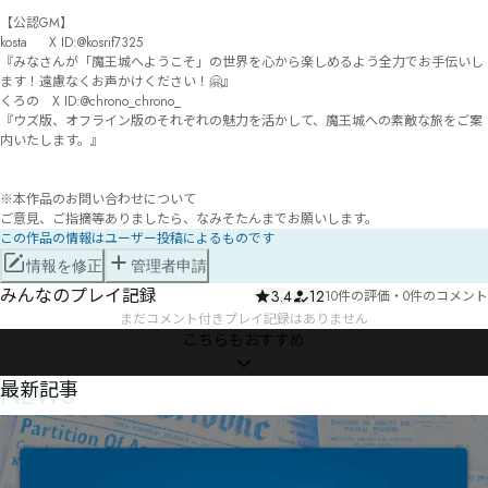
【公認GM】

kosta　  X ID:@kosrif7325

『みなさんが「魔王城へようこそ」の世界を心から楽しめるよう全力でお手伝いし
ます！遠慮なくお声かけください！🤗』

くろの　X ID:@chrono_chrono_

『ウズ版、オフライン版のそれぞれの魅力を活かして、魔王城への素敵な旅をご案
内いたします。』

※本作品のお問い合わせについて

ご意見、ご指摘等ありましたら、なみそたんまでお願いします。
この作品の情報はユーザー投稿によるものです
情報を修正
管理者申請
みんなのプレイ記録
3.4
12
10件の評価
・
0件のコメント
まだコメント付きプレイ記録はありません
こちらもおすすめ
NEWS
最新記事