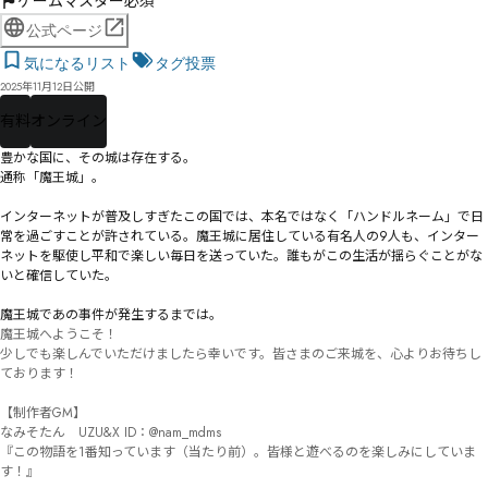
ゲームマスター必須
公式ページ
気になるリスト
タグ投票
2025年11月12日公開
有料
オンライン
豊かな国に、その城は存在する。

通称「魔王城」。

インターネットが普及しすぎたこの国では、本名ではなく「ハンドルネーム」で日
常を過ごすことが許されている。魔王城に居住している有名人の9人も、インター
ネットを駆使し平和で楽しい毎日を送っていた。誰もがこの生活が揺らぐことがな
いと確信していた。

――魔王城であの事件が発生するまでは。
魔王城へようこそ！

少しでも楽しんでいただけましたら幸いです。皆さまのご来城を、心よりお待ちし
ております！

【制作者GM】

なみそたん　UZU&X ID：@nam_mdms

『この物語を1番知っています（当たり前）。皆様と遊べるのを楽しみにしていま
す！』
