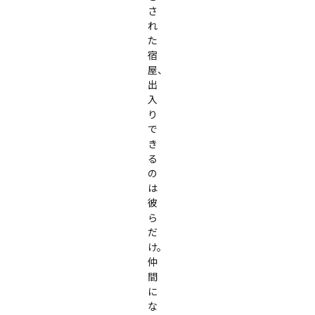
さ
れ
た
宿
屋、
出
入
り
で
き
る
の
は
彼
ら
だ
け。

仲
間
に
な