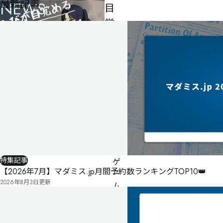
最新記事
NEWS
目
覚
め
る、
そ
の
前
に
5人
150
分
特集記事
ゲ
【2026年7月】マダミス.jp月間予約数ランキングTOP10👑
ー
2026年8月3日
更新
ム
マ
ス
タ