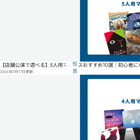
ー
不
要
公
式
気
ペ
に
タ
ー
な
グ
ジ
る
投
【店舗公演で遊べる】5人用マダミスおすすめ10選｜初心者
リ
票
2026年7月17日
更新
2025
ス
年
ト
11
月
09
日
公
開
有料
オンライン
ロールプレイ重視・1