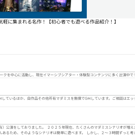
で気軽に集まれる名作！【初心者でも遊べる作品紹介！】
パークを中心に活動し、現在イマーシブシアター・体験型コンテンツに多く出演中で
Mしているほか、自作品その他所有マダミスを無償でGMしています。ご相談はエッ
んのマダミスシナリオが増えました。 エモい物
リオは簡単に遊べます。 しかし、２～３時間ずっと考え＆議論して、見