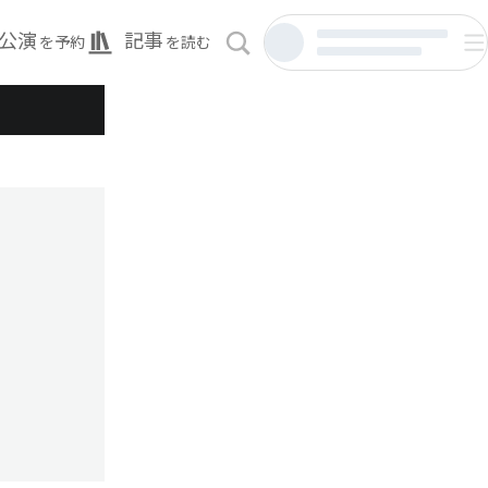
公演
記事
を予約
を読む