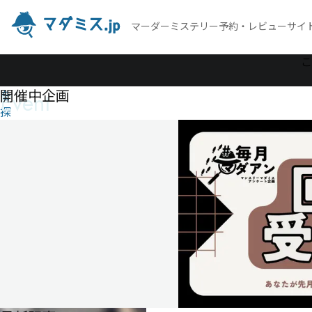
マーダーミステリー予約・レビューサイ
作
こ
品
開催中企画
Event
を
探
す
へび
が目
覚め
る、
その
前に
へ
び
が