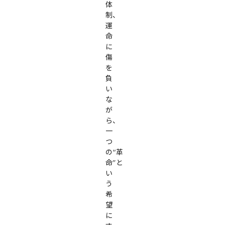
体
制、
運
命
に
傷
を
負
い
な
が
ら、

一
つ
の“革
命”と
い
う
希
望
に