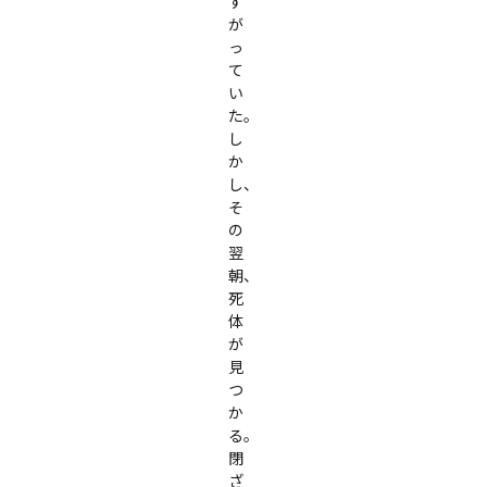
す
が
っ
て
い
た。

し
か
し、
そ
の
翌
朝、
死
体
が
見
つ
か
る。

閉
ざ