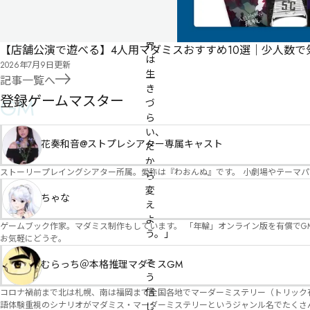
「こ
の
世
界
【店舗公演で遊べる】4人用マダミスおすすめ10選｜少人数
は
2026年7月9日
更新
生
記事一覧へ
き
登録ゲームマスター
GM
づ
ら
い、
花奏和音@ストプレシアター専属キャスト
だ
か
ストーリープレイングシアター所属。愛称は『わおんぬ』です。 小劇場やテーマ
ら
変
ちゃな
え
よ
ゲームブック作家。マダミス制作もしています。 「年輪」オンライン版を有償でG
う。」

お気軽にどうぞ。
そ
むらっち＠本格推理マダミスGM
う
信
コロナ禍前まで北は札幌、南は福岡まで全国各地でマーダーミステリー（トリック有）公演をしておりました。 ２０２５年現在、たくさ
語体験重視のシナリオがマダミス・マーダーミステリーというジャンル名でたくさんあるため、そのようなシナ
じ