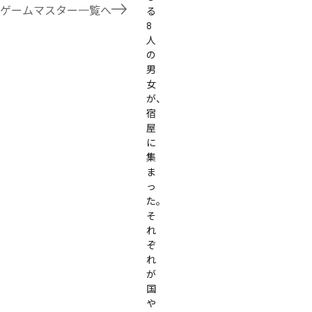
たことないトリックが解ける閃きや犯人として逃げ切る楽しみのある本格推理マーダーミステリーを見つ
ゲームマスター一覧へ
る
す！
8
人
の
男
女
が、
宿
屋
に
集
ま
っ
た。

そ
れ
ぞ
れ
が
国
や