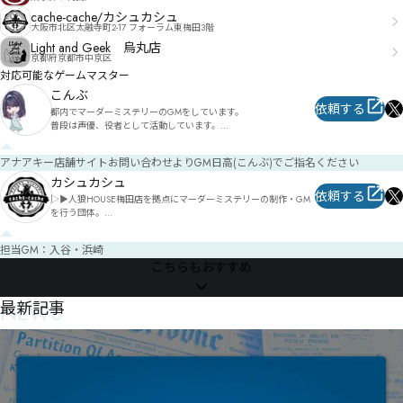
cache-cache/カシュカシュ
大阪市北区太融寺町2-17 フォーラム東梅田3階
Light and Geek 烏丸店
京都府京都市中京区
対応可能なゲームマスター
こんぶ
依頼する
都内でマーダーミステリーのGMをしています。

普段は声優、役者として活動しています。

主に店舗アナアキーで一部作品を担当していますが、個人でパッ
ケージなどを回す事もあります。
アナアキー店舗サイトお問い合わせよりGM日高(こんぶ)でご指名ください
カシュカシュ
依頼する
▷▶︎人狼HOUSE梅田店を拠点にマーダーミステリーの制作・GM
を行う団体。

【オープン公演予定&予約】
https://twipla.jp/users/cache_mystery

担当GM：入谷・浜崎
【貸切ご依頼】https://www.jinrohouse.com/contact_mystery

こちらもおすすめ
【お問い合わせ】cache.cache.mystery@gmail.com 

【住所】〒530-0051 大阪市北区太融寺町2-17 フォーラム東梅田3階

【管理】人狼HOUSE梅田店

NEWS
最新記事
#カシュカシュ