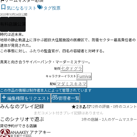
ゲームマスター必須
気になるリスト
タグ投票
2025年10月24日公開
有料
店舗公演
時代は近未来。

地球の静止軌道上に浮かぶ超巨大住居施設の医療区で、防衛セクター最高責任者の
遺体が発見された。

この事態に対し、ふたりの監査官が、四名の容疑者と対峙する。

真実と向き合うサイバーパンク・マーダーミステリー。 
七夕ドグラ
制作
Fumiya
キャラクターイラスト
マダミスキネマ
配給
この作品の情報は制作者本人によって管理されています
編集権限をリクエスト
管理者一覧
みんなのプレイ記録
2.8
17
12件の評価
・
0件のコメント
まだコメント付きプレイ記録はありません
このシナリオで遊ぶ
3件の店舗・2人のゲームマスター
貸切予約ができる店舗
ANAAKEY アナアキー
東京都千代田区