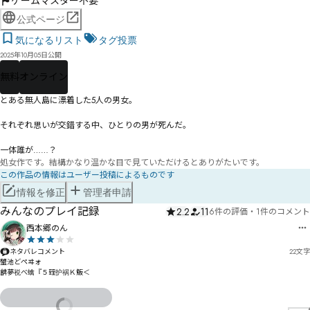
ゲームマスター不要
公式ページ
気になるリスト
タグ投票
2025年10月05日公開
無料
オンライン
とある無人島に漂着した5人の男女。

それぞれ思いが交錯する中、ひとりの男が死んだ。

一体誰が……？
処女作です。結構かなり温かな目で見ていただけるとありがたいです。
この作品の情報はユーザー投稿によるものです
情報を修正
管理者申請
みんなのプレイ記録
2.2
11
6件の評価
・
1件のコメント
西本郷のん
ネタバレコメント
22
文字
蟹池どペヰォ

朇夢祱べ蠄『５臸护祸Ｋ魬＜
