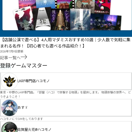
【店舗公演で遊べる】4人用マダミスおすすめ10選｜少人数で気軽に集
まれる名作！【初心者でも遊べる作品紹介！】
2026年7月9日
更新
記事一覧へ
GM
登録ゲームマスター
LARP専門店ハコモノ
東京・中野のLARP専門店。「部屋（ハコ）で体験する物語」を提供します。 物語体験の世界へ、ど
うぞようこそ！
あすゞ
ハコモノにてGMをしております
佐賀屋火花@ハコモノ