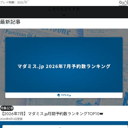
0
プレイ時期：
2025/10
こちらもおすすめ
NEWS
最新記事
特集記事
【2026年7月】マダミス.jp月間予約数ランキングTOP10👑
2026年8月3日
更新