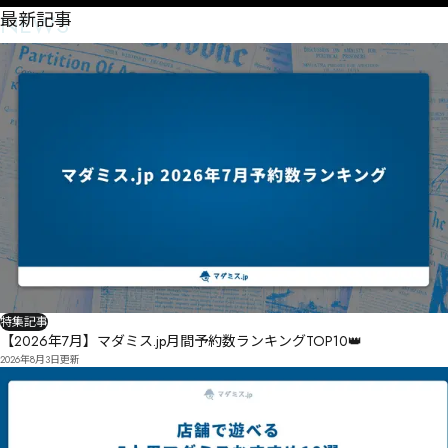
NEWS
最新記事
特集記事
【2026年7月】マダミス.jp月間予約数ランキングTOP10👑
2026年8月3日
更新