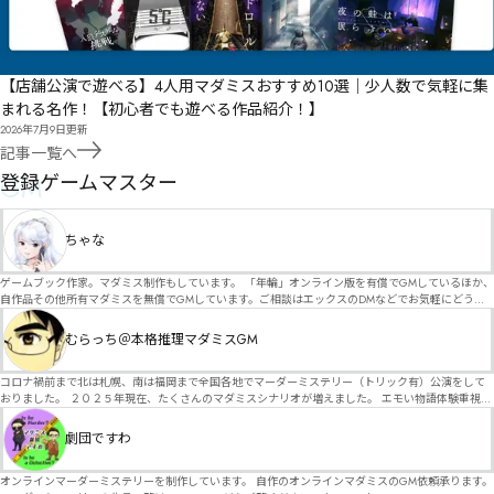
【店舗公演で遊べる】4人用マダミスおすすめ10選｜少人数で気軽に集
まれる名作！【初心者でも遊べる作品紹介！】
2026年7月9日
更新
記事一覧へ
GM
登録ゲームマスター
ちゃな
ゲームブック作家。マダミス制作もしています。 「年輪」オンライン版を有償でGMしているほか、
自作品その他所有マダミスを無償でGMしています。ご相談はエックスのDMなどでお気軽にどう
ぞ。
むらっち＠本格推理マダミスGM
コロナ禍前まで北は札幌、南は福岡まで全国各地でマーダーミステリー（トリック有）公演をして
おりました。 ２０２５年現在、たくさんのマダミスシナリオが増えました。 エモい物語体験重視の
シナリオがマダミス・マーダーミステリーというジャンル名でたくさんあるため、そのようなシナ
リオは簡単に遊べます。 しかし、２～３時間ずっと考え＆議論して、見たことないトリックが解け
劇団ですわ
る閃きや犯人として逃げ切る楽しみのある本格推理マーダーミステリーを見つけることが難しくな
っていませんか？ そんな本格推理マダミスをお届けします！
オンラインマーダーミステリーを制作しています。 自作のオンラインマダミスのGM依頼承ります。