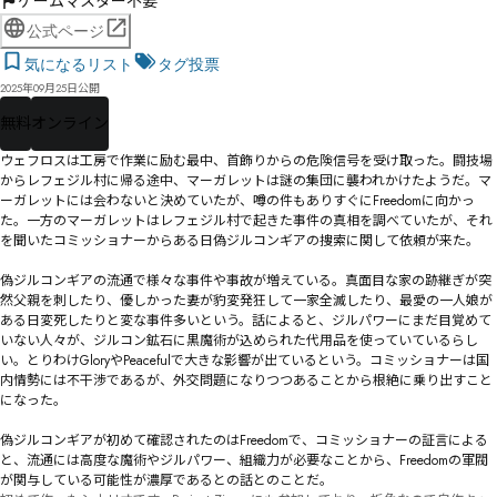
ゲームマスター不要
公式ページ
気になるリスト
タグ投票
2025年09月25日公開
無料
オンライン
ウェフロスは工房で作業に励む最中、首飾りからの危険信号を受け取った。闘技場
からレフェジル村に帰る途中、マーガレットは謎の集団に襲われかけたようだ。マ
ーガレットには会わないと決めていたが、噂の件もありすぐにFreedomに向かっ
た。一方のマーガレットはレフェジル村で起きた事件の真相を調べていたが、それ
を聞いたコミッショナーからある日偽ジルコンギアの捜索に関して依頼が来た。

偽ジルコンギアの流通で様々な事件や事故が増えている。真面目な家の跡継ぎが突
然父親を刺したり、優しかった妻が豹変発狂して一家全滅したり、最愛の一人娘が
ある日変死したりと変な事件多いという。話によると、ジルパワーにまだ目覚めて
いない人々が、ジルコン鉱石に黒魔術が込められた代用品を使っていているらし
い。とりわけGloryやPeacefulで大きな影響が出ているという。コミッショナーは国
内情勢には不干渉であるが、外交問題になりつつあることから根絶に乗り出すこと
になった。

偽ジルコンギアが初めて確認されたのはFreedomで、コミッショナーの証言による
と、流通には高度な魔術やジルパワー、組織力が必要なことから、Freedomの軍閥
が関与している可能性が濃厚であるとの話とのことだ。