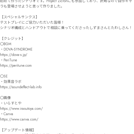
初めて作ったシナリオです。Project Zicronにも参加しており、折角なので自作キャ
ラも登場させようと思って作りました。

【スペシャルサンクス】

テストプレイにご協力いただいた皆様！

シナリオ構成とハンドアウトで相談に乗ってくださったしずまさんとたわしさん！

【クレジット】

〇BGM

・DOVA-SYNDROME

https://dova-s.jp/

・PeriTune

https://peritune.com

〇SE

・効果音ラボ

https://soundeffect-lab.info

〇画像

・いらすとや

https://www.irasutoya.com/

・Canva

https://www.canva.com/

【アップデート情報】
