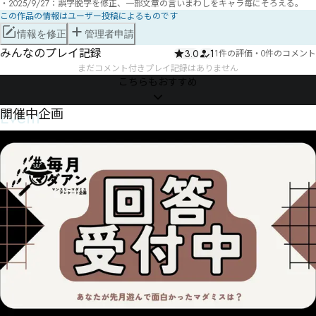
この作品の情報はユーザー投稿によるものです
情報を修正
管理者申請
みんなのプレイ記録
3.0
1
1件の評価
・
0件のコメント
まだコメント付きプレイ記録はありません
こちらもおすすめ
Event
開催中企画