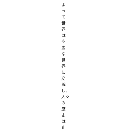
よ
っ
て
世
界
は
空
虚
な
世
界
に
変
貌
し、
人々
の
歴
史
は
止