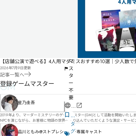
花
1
人
60
分
ゲ
ー
ム
マ
【店舗公演で遊べる】4人用マダミスおすすめ10選｜少人数
ス
2026年7月9日
更新
記事一覧へ
タ
登録ゲームマスター
ー
GM
不
要
星乃圭吾
公
式
2019年より、マーダーミステリーのゲームマスター(GM)として活動を開始いたしました。 俳優・声優・アイドルとしての活動経験を活かし、GMとしての進行だけ
気
NPCを演じながら、お客様に物語の世界へ入り込んでいただくような演出・サービスを得意としています。 自分自身でも作品制作を行ってい
ペ
に
タ
図を大切にしながら、その作品の魅力をお客様に届けられるような公演を心がけています。 参加してくださる皆様がどんなエンディングを迎えるのか、どんな物語が
ー
な
グ
像しながら、公演を進めていく時間が本当に大好きです！ 対応可能作品は、オフライン（対面）作品のみとなります。 得意分野をひとつ挙げるなら恋愛もの（恋愛要素を含むシナリ
品川ともみ@ストプレシアター専属キャスト
ジ