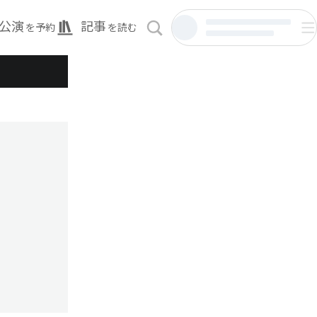
公演
記事
を予約
を読む