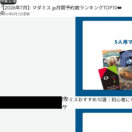
特集記事
ア
【2026年7月】マダミス.jp月間予約数ランキングTOP10👑
の
2026年8月3日
更新
花
プ
シ
ュ
ケ
に
捧
ぐ
パ
ナ
【店舗公演で遊べる】5人用マダミスおすすめ10選｜初心者
ケ
2026年7月17日
更新
ア
の