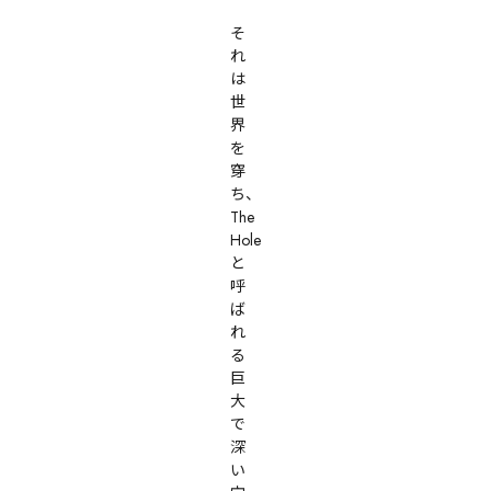
そ
れ
は
世
界
を
穿
ち、
The 
Hole
と
呼
ば
れ
る
巨
大
で
深
い