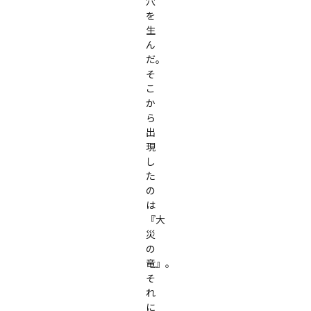
穴
を
生
ん
だ。
そ
こ
か
ら
出
現
し
た
の
は
『大
災
の
竜』。
そ
れ
に