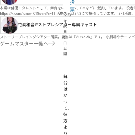
オ）ですが、ファンタジー、デスゲーム、青春ものなど、ジャンルを問わず幅広く対応可能です！お任せください！ 《所属団体・店舗》 ★ 
る
投
GM) ★ ストーリープレイングシアター (GM) ★ フィネガンズ ウェイク (GM)
本業は俳優・タレントとして、舞台を中心にTV、CMなどに出演しています。 役者としての視点から、皆様の物語体験を深めるお手伝いができればと思っています。
リ
票
https://x.com/tomomi018shin?s=11 活動内容はSNSにて投稿しています。 SPT所属。 ストーリープレイングシアター「星詠みの標」にてGMデビュー。 ボードゲーム×体感型演劇 イマ
2025
ス
ーシブカフェ「コアクト」(不定期開催)出演中。
年
ト
花奏和音@ストプレシアター専属キャスト
09
月
ストーリープレイングシアター所属。愛称は『わおんぬ』です。 小劇場やテーマ
25
日
ゲームマスター一覧へ
公
開
無料
オンライン
舞
台
は
か
つ
て、
彼
方
よ
り