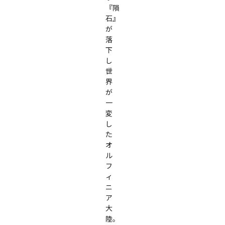
『隕
石』
が
落
下
し
世
界
が
一
変
し
た
オ
ル
フ
ィ
ニ
ア
大
陸。
