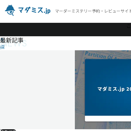
マーダーミステリー予約・レビューサイ
作
こ
品
最新記事
NEWS
を
探
す
プ
シ
ュ
ケ
に
捧
ぐ
パ
ナ
ケ