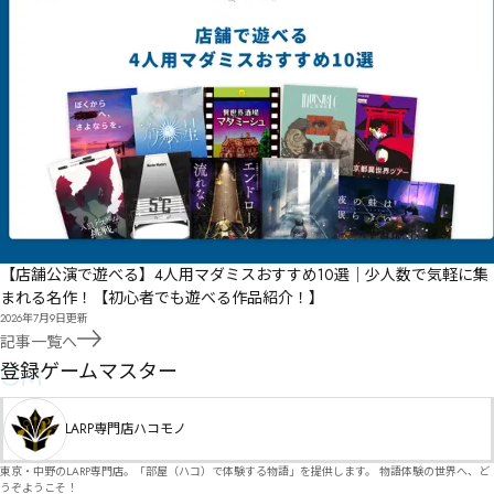
【店舗公演で遊べる】4人用マダミスおすすめ10選｜少人数で気軽に集
まれる名作！【初心者でも遊べる作品紹介！】
2026年7月9日
更新
記事一覧へ
GM
登録ゲームマスター
LARP専門店ハコモノ
東京・中野のLARP専門店。「部屋（ハコ）で体験する物語」を提供します。 物語体験の世界へ、ど
うぞようこそ！