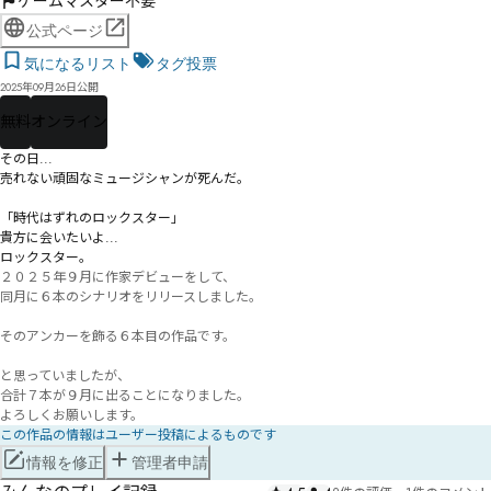
ゲームマスター不要
公式ページ
気になるリスト
タグ投票
2025年09月26日公開
無料
オンライン
その日...

売れない頑固なミュージシャンが死んだ。

「時代はずれのロックスター」

貴方に会いたいよ...

ロックスター。
２０２５年９月に作家デビューをして、

同月に６本のシナリオをリリースしました。

そのアンカーを飾る６本目の作品です。

と思っていましたが、

合計７本が９月に出ることになりました。

よろしくお願いします。
この作品の情報はユーザー投稿によるものです
情報を修正
管理者申請