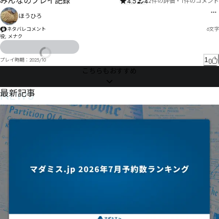
みんなのプレイ記録
4.5
4
2件の評価
・
1件のコメント
ほうひろ
ネタバレコメント
6
文字
役; メナク
1
プレイ時期：
2025/10
こちらもおすすめ
NEWS
最新記事