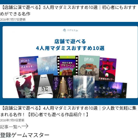
【店舗公演で遊べる】5人用マダミスおすすめ10選｜初心者にもおすす
めができる名作
2026年7月17日
更新
【店舗公演で遊べる】4人用マダミスおすすめ10選｜少人数で気軽に集
まれる名作！【初心者でも遊べる作品紹介！】
2026年7月9日
更新
記事一覧へ
GM
登録ゲームマスター