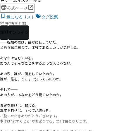
ゲームマスター不要
公式ページ
気になるリスト
タグ投票
2025年09月17日公開
無料
オンライン
──祝福の夜は、静かに狂っていた。

とある誕生日会で、主役であるヒカリが急死した。

あなたは信じている。

あの人はそんなことをするような人じゃない。

あの夜、誰が、何をしていたのか。

誰が、誰を、どこまで知っていたのか。

そして──

あの人が、あなたをどう見ていたのか。

真実を暴けば、救える。

真実を晒せば、すべてが壊れる。
ご覧いただきありがとうございます。

本作は"氷のくじら"がお送りする、第1作目となります。
