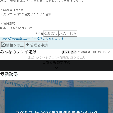
みなさまの日常に、少しでも楽しみをお届けできますように。

・Special Thanks

テストプレイにご協力いただいた皆様

・使用素材

BGM：DOVA-SYNDROME
なみぽよ
氷のくじら
制作者
この作品の情報はユーザー投稿によるものです
情報を修正
管理者申請
みんなのプレイ記録
2.0
6
5件の評価
・
0件のコメント
まだコメント付きプレイ記録はありません
こちらもおすすめ
NEWS
最新記事