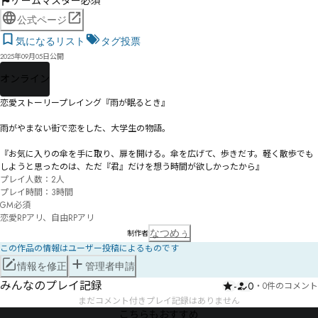
ゲームマスター必須
公式ページ
気になるリスト
タグ投票
2025年09月05日公開
オンライン
恋愛ストーリープレイング『雨が眠るとき』

雨がやまない街で恋をした、大学生の物語。

『お気に入りの傘を手に取り、扉を開ける。傘を広げて、歩きだす。軽く散歩でも
しようと思ったのは、ただ『君』だけを想う時間が欲しかったから』 
プレイ人数：2人

プレイ時間：3時間 

GM必須

恋愛RPアリ、自由RPアリ
なつめぅ
制作者
この作品の情報はユーザー投稿によるものです
情報を修正
管理者申請
みんなのプレイ記録
-
0
・
0件のコメント
まだコメント付きプレイ記録はありません
こちらもおすすめ