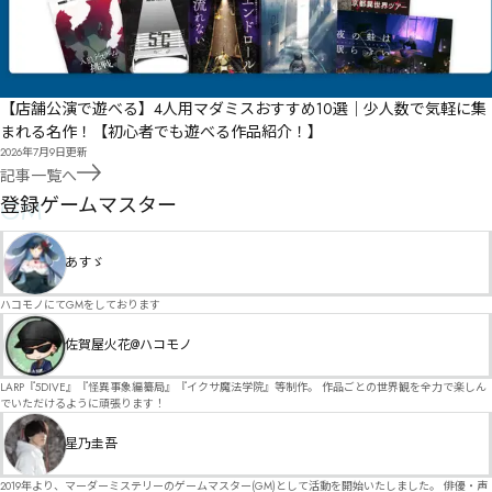
【店舗公演で遊べる】4人用マダミスおすすめ10選｜少人数で気軽に集
まれる名作！【初心者でも遊べる作品紹介！】
2026年7月9日
更新
記事一覧へ
GM
登録ゲームマスター
あすゞ
ハコモノにてGMをしております
佐賀屋火花@ハコモノ
LARP『5DIVE』『怪異事象編纂局』『イクサ魔法学院』等制作。 作品ごとの世界観を全力で楽しん
でいただけるように頑張ります！
星乃圭吾
2019年より、マーダーミステリーのゲームマスター(GM)として活動を開始いたしました。 俳優・声