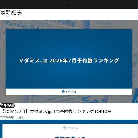
NEWS
最新記事
特集記事
【2026年7月】マダミス.jp月間予約数ランキングTOP10👑
2026年8月3日
更新