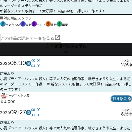
小説『ライアーハウスの殺人』等で大人気の推理作家、織守きょうや先生による初
のマーダーミステリー作品！

斬新なシステムも相まって大好評！ 当店GMも一押しの一作です！
■
対応可能スタッフ
きょうへい
大上
ホンマ
瑞希
草壁
この作品の詳細データを見る
この店舗で公演を予約
00
00
あと
08
30
2026
日
2
/
6
枠
03
00
店舗より
小説『ライアーハウスの殺人』等で大人気の推理作家、織守きょうや先生による初
のマーダーミステリー作品！ 斬新なシステムも相まって大好評！ 当店GMも一押し
の一作です！
フーダニット大阪
詳細を見る
￥4,000
08
00
あと
09
27
2026
日
6
/
6
枠
11
00
店舗より
小説『ライアーハウスの殺人』等で大人気の推理作家、織守きょうや先生による初