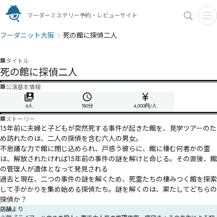
マーダーミステリー予約・レビューサイト
フーダニット大阪
死の館に探偵二人
■
タイトル
死の館に探偵二人
■
公演基本情報
6人
180
分
4,000円/人
■
ストーリー
15年前に夫婦と子どもが突然死する事件が起きた館を、見学ツアーのた
め訪れたのは、二人の探偵を含む六人の男女。

不思議な力で館に閉じ込められ、戸惑う彼らに、館に棲む何者かの霊
は、解放されたければ15年前の事件の謎を解けと命じる。その直後、館
の管理人が遺体となって発見される――

過去と現在、二つの事件の謎を解くため、死霊たちの棲みつく館を探索
して手がかりを集め始める探偵たち。謎を解くのは、果たしてどちらの
探偵か――？
店舗より