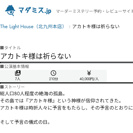
マーダーミステリー予約・レビューサイ
The Light House（北九州本店）
アカトキ様は祈らない
■
タイトル
アカトキ様は祈らない
■
公演基本情報
7人
210
分
40,000円/人
■
ストーリー
総人口80人程度の絶海の孤島。

その島では『アカトキ様』という神様が信仰されてきた。

アカトキ様は時折人々に予言をもたらし、その予言のとおりに
そして予言の儀式の日。
