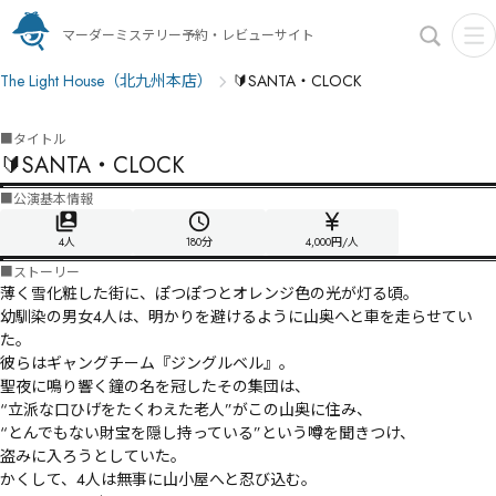
マーダーミステリー予約・レビューサイト
The Light House（北九州本店）
🔰SANTA・CLOCK
■
タイトル
🔰SANTA・CLOCK
■
公演基本情報
4人
180
分
4,000円/人
■
ストーリー
薄く雪化粧した街に、ぽつぽつとオレンジ色の光が灯る頃。

幼馴染の男女4人は、明かりを避けるように山奥へと車を走らせてい
た。

彼らはギャングチーム『ジングルベル』。

聖夜に鳴り響く鐘の名を冠したその集団は、

“立派な口ひげをたくわえた老人”がこの山奥に住み、

“とんでもない財宝を隠し持っている”という噂を聞きつけ、

盗みに入ろうとしていた。

かくして、4人は無事に山小屋へと忍び込む。
