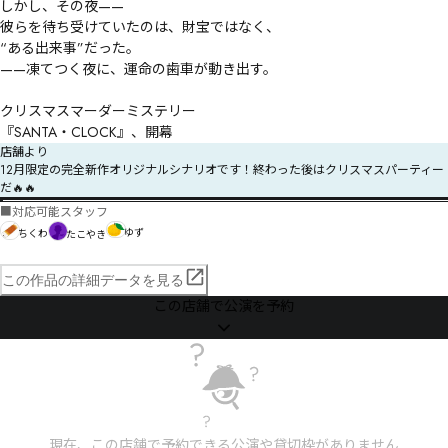
しかし、その夜——

彼らを待ち受けていたのは、財宝ではなく、

“ある出来事”だった。

——凍てつく夜に、運命の歯車が動き出す。

クリスマスマーダーミステリー

『SANTA・CLOCK』、開幕
店舗より
12月限定の完全新作オリジナルシナリオです！終わった後はクリスマスパーティー
だ🔥🔥
■
対応可能スタッフ
ゆず
ちくわ
たこやき
この作品の詳細データを見る
この店舗で公演を予約
現在、この店舗で予約できる公演や貸切枠がありません