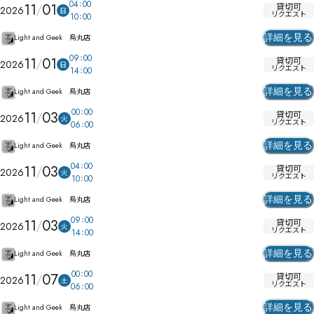
04
00
11
01
貸切可
2026
日
リクエスト
10
00
詳細を見る
Light and Geek 烏丸店
09
00
11
01
貸切可
2026
日
リクエスト
14
00
詳細を見る
Light and Geek 烏丸店
00
00
11
03
貸切可
2026
火
リクエスト
06
00
詳細を見る
Light and Geek 烏丸店
04
00
11
03
貸切可
2026
火
リクエスト
10
00
詳細を見る
Light and Geek 烏丸店
09
00
11
03
貸切可
2026
火
リクエスト
14
00
詳細を見る
Light and Geek 烏丸店
00
00
11
07
貸切可
2026
土
リクエスト
06
00
詳細を見る
Light and Geek 烏丸店