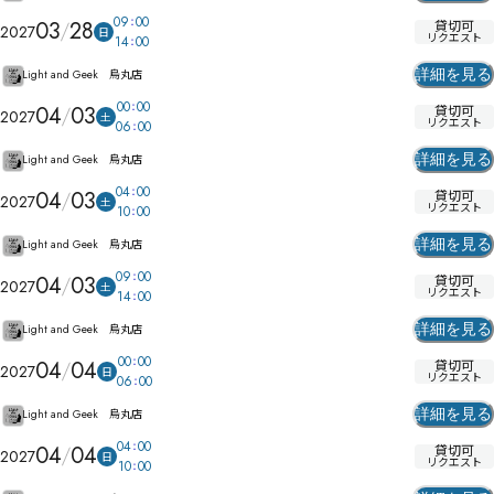
09
00
03
28
貸切可
2027
日
リクエスト
14
00
詳細を見る
Light and Geek 烏丸店
00
00
04
03
貸切可
2027
土
リクエスト
06
00
詳細を見る
Light and Geek 烏丸店
04
00
04
03
貸切可
2027
土
リクエスト
10
00
詳細を見る
Light and Geek 烏丸店
09
00
04
03
貸切可
2027
土
リクエスト
14
00
詳細を見る
Light and Geek 烏丸店
00
00
04
04
貸切可
2027
日
リクエスト
06
00
詳細を見る
Light and Geek 烏丸店
04
00
04
04
貸切可
2027
日
リクエスト
10
00