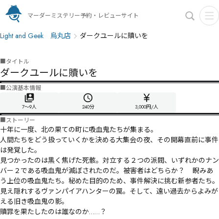
マーダーミステリー予約・レビューサイト
Light and Geek 烏丸店
ダークユールに贖いを
■
タイトル
ダークユールに贖いを
■
公演基本情報
7〜9人
240
分
3,000円/人
■
ストーリー
十年に一度、北の果ての町に吸血鬼たちが集まる。

人間たちをどう扱っていくかを決める大集会の夜、その開幕直前に事件
は発覚した。

見つかったのは黒く焦げた死骸。対立する２つの派閥、いずれかのナン
バー２である吸血鬼が滅ぼされたのだ。被害者はどちらか？    睨みあ
う上位の吸血鬼たち。秘めた目的のため、事件解決に挑む新参者たち。
見え隠れするヴァンパイアハンターの罠。そして、遠い過去からよみが
える旧き吸血鬼の影。

贖罪を果たしたのは誰なのか……？