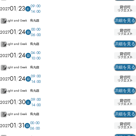
09
00
01
23
貸切可
2027
土
リクエスト
14
00
詳細を見る
Light and Geek 烏丸店
00
00
01
24
貸切可
2027
日
リクエスト
06
00
詳細を見る
Light and Geek 烏丸店
04
00
01
24
貸切可
2027
日
リクエスト
10
00
詳細を見る
Light and Geek 烏丸店
09
00
01
24
貸切可
2027
日
リクエスト
14
00
詳細を見る
Light and Geek 烏丸店
09
00
01
30
貸切可
2027
土
リクエスト
14
00
詳細を見る
Light and Geek 烏丸店
00
00
01
31
貸切可
2027
日
リクエスト
06
00