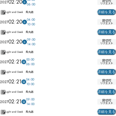
02
20
貸切可
2027
土
リクエスト
06
00
詳細を見る
Light and Geek 烏丸店
04
00
02
20
貸切可
2027
土
リクエスト
10
00
詳細を見る
Light and Geek 烏丸店
09
00
02
20
貸切可
2027
土
リクエスト
14
00
詳細を見る
Light and Geek 烏丸店
00
00
02
21
貸切可
2027
日
リクエスト
06
00
詳細を見る
Light and Geek 烏丸店
04
00
02
21
貸切可
2027
日
リクエスト
10
00
詳細を見る
Light and Geek 烏丸店
09
00
02
21
貸切可
2027
日
リクエスト
14
00
詳細を見る
Light and Geek 烏丸店