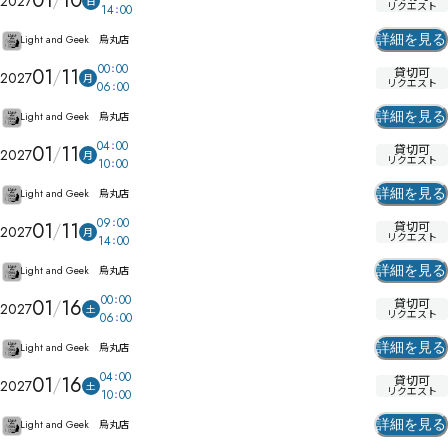
01
10
2027
日
リクエスト
14
00
詳細を見る
Light and Geek 烏丸店
00
00
01
11
貸切可
2027
月
リクエスト
06
00
詳細を見る
Light and Geek 烏丸店
04
00
01
11
貸切可
2027
月
リクエスト
10
00
詳細を見る
Light and Geek 烏丸店
09
00
01
11
貸切可
2027
月
リクエスト
14
00
詳細を見る
Light and Geek 烏丸店
00
00
01
16
貸切可
2027
土
リクエスト
06
00
詳細を見る
Light and Geek 烏丸店
04
00
01
16
貸切可
2027
土
リクエスト
10
00
詳細を見る
Light and Geek 烏丸店