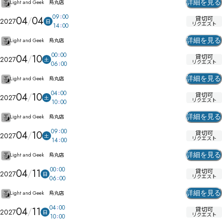
詳細を見る
Light and Geek 烏丸店
09
00
04
04
貸切可
2027
日
リクエスト
14
00
詳細を見る
Light and Geek 烏丸店
00
00
04
10
貸切可
2027
土
リクエスト
06
00
詳細を見る
Light and Geek 烏丸店
04
00
04
10
貸切可
2027
土
リクエスト
10
00
詳細を見る
Light and Geek 烏丸店
09
00
04
10
貸切可
2027
土
リクエスト
14
00
詳細を見る
Light and Geek 烏丸店
00
00
04
11
貸切可
2027
日
リクエスト
06
00
詳細を見る
Light and Geek 烏丸店
04
00
04
11
貸切可
2027
日
リクエスト
10
00