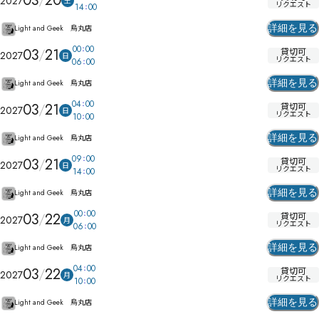
03
20
2027
土
リクエスト
14
00
詳細を見る
Light and Geek 烏丸店
00
00
03
21
貸切可
2027
日
リクエスト
06
00
詳細を見る
Light and Geek 烏丸店
04
00
03
21
貸切可
2027
日
リクエスト
10
00
詳細を見る
Light and Geek 烏丸店
09
00
03
21
貸切可
2027
日
リクエスト
14
00
詳細を見る
Light and Geek 烏丸店
00
00
03
22
貸切可
2027
月
リクエスト
06
00
詳細を見る
Light and Geek 烏丸店
04
00
03
22
貸切可
2027
月
リクエスト
10
00
詳細を見る
Light and Geek 烏丸店