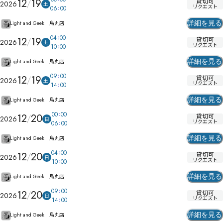
12
19
貸切可
2026
土
リクエスト
06
00
詳細を見る
Light and Geek 烏丸店
04
00
12
19
貸切可
2026
土
リクエスト
10
00
詳細を見る
Light and Geek 烏丸店
09
00
12
19
貸切可
2026
土
リクエスト
14
00
詳細を見る
Light and Geek 烏丸店
00
00
12
20
貸切可
2026
日
リクエスト
06
00
詳細を見る
Light and Geek 烏丸店
04
00
12
20
貸切可
2026
日
リクエスト
10
00
詳細を見る
Light and Geek 烏丸店
09
00
12
20
貸切可
2026
日
リクエスト
14
00
詳細を見る
Light and Geek 烏丸店