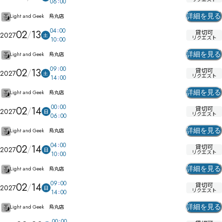
06
00
詳細を見る
Light and Geek 烏丸店
04
00
02
13
貸切可
2027
土
リクエスト
10
00
詳細を見る
Light and Geek 烏丸店
09
00
02
13
貸切可
2027
土
リクエスト
14
00
詳細を見る
Light and Geek 烏丸店
00
00
02
14
貸切可
2027
日
リクエスト
06
00
詳細を見る
Light and Geek 烏丸店
04
00
02
14
貸切可
2027
日
リクエスト
10
00
詳細を見る
Light and Geek 烏丸店
09
00
02
14
貸切可
2027
日
リクエスト
14
00
詳細を見る
Light and Geek 烏丸店
00
00