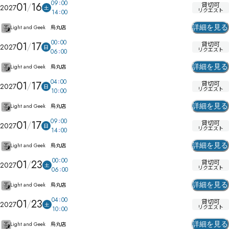
09
00
01
16
貸切可
2027
土
リクエスト
14
00
詳細を見る
Light and Geek 烏丸店
00
00
01
17
貸切可
2027
日
リクエスト
06
00
詳細を見る
Light and Geek 烏丸店
04
00
01
17
貸切可
2027
日
リクエスト
10
00
詳細を見る
Light and Geek 烏丸店
09
00
01
17
貸切可
2027
日
リクエスト
14
00
詳細を見る
Light and Geek 烏丸店
00
00
01
23
貸切可
2027
土
リクエスト
06
00
詳細を見る
Light and Geek 烏丸店
04
00
01
23
貸切可
2027
土
リクエスト
10
00
詳細を見る
Light and Geek 烏丸店