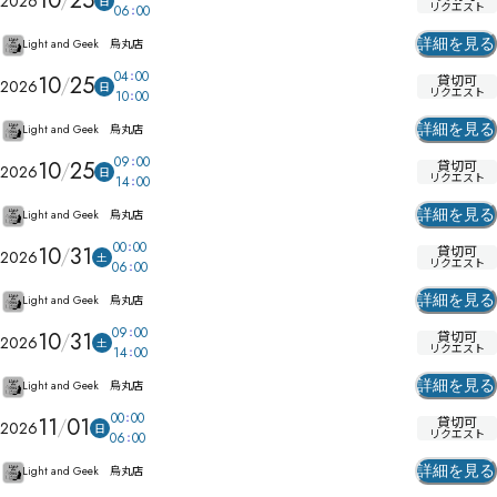
10
25
2026
日
リクエスト
06
00
詳細を見る
Light and Geek 烏丸店
04
00
10
25
貸切可
2026
日
リクエスト
10
00
詳細を見る
Light and Geek 烏丸店
09
00
10
25
貸切可
2026
日
リクエスト
14
00
詳細を見る
Light and Geek 烏丸店
00
00
10
31
貸切可
2026
土
リクエスト
06
00
詳細を見る
Light and Geek 烏丸店
09
00
10
31
貸切可
2026
土
リクエスト
14
00
詳細を見る
Light and Geek 烏丸店
00
00
11
01
貸切可
2026
日
リクエスト
06
00
詳細を見る
Light and Geek 烏丸店