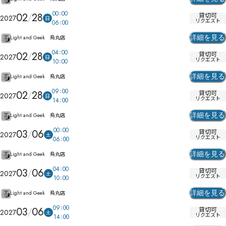
00
00
02
28
貸切可
2027
日
リクエスト
06
00
詳細を見る
Light and Geek 烏丸店
04
00
02
28
貸切可
2027
日
リクエスト
10
00
詳細を見る
Light and Geek 烏丸店
09
00
02
28
貸切可
2027
日
リクエスト
14
00
詳細を見る
Light and Geek 烏丸店
00
00
03
06
貸切可
2027
土
リクエスト
06
00
詳細を見る
Light and Geek 烏丸店
04
00
03
06
貸切可
2027
土
リクエスト
10
00
詳細を見る
Light and Geek 烏丸店
09
00
03
06
貸切可
2027
土
リクエスト
14
00