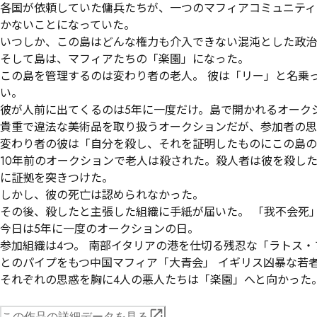
各国が依頼していた傭兵たちが、一つのマフィアコミュニティ
かないことになっていた。

いつしか、この島はどんな権力も介入できない混沌とした政治
そして島は、マフィアたちの「楽園」になった。

この島を管理するのは変わり者の老人。 彼は「リー」と名乗
い。

彼が人前に出てくるのは5年に一度だけ。島で開かれるオークシ
貴重で違法な美術品を取り扱うオークションだが、参加者の思
変わり者の彼は「自分を殺し、それを証明したものにこの島の
10年前のオークションで老人は殺された。殺人者は彼を殺し
に証拠を突きつけた。

しかし、彼の死亡は認められなかった。

その後、殺したと主張した組織に手紙が届いた。 「我不会死
今日は5年に一度のオークションの日。

参加組織は4つ。 南部イタリアの港を仕切る残忍な「ラトス・
とのパイプをもつ中国マフィア「大青会」 イギリス凶暴な若者
それぞれの思惑を胸に4人の悪人たちは「楽園」へと向かった
この作品の詳細データを見る