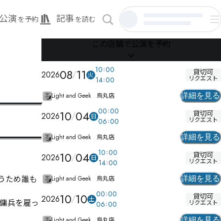
公演
記事
を予約
を読む
この店舗で公演を予約
10
00
08
11
貸切可
2026
火
リクエスト
14
00
Light and Geek 烏丸店
詳細を見る
00
00
10
04
貸切可
2026
日
リクエスト
06
00
Light and Geek 烏丸店
詳細を見る
10
00
10
04
貸切可
2026
日
リクエスト
14
00
うため誰も
Light and Geek 烏丸店
詳細を見る
00
00
10
10
貸切可
2026
土
傭兵を雇っ
リクエスト
06
00
Light and Geek 烏丸店
詳細を見る