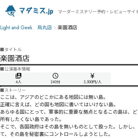
マーダーミステリー予約・レビューサイ
Light and Geek 烏丸店
楽園酒店
■
タイトル
楽園酒店
■
公演基本情報
4人
240
分
3,500円/人
■
ストーリー
ここは、アジアのどこかにある地図には無い島。

正確に言えば、どの国も地図に書いてはいけない島。

あらゆる国にとって、軍事的に重要な拠点となるこの島は、ど
所有したくない島であった。

そこで、各国政府はその島を無いものとして扱った。しかし、
て、その島を秘密裏にコントロールしようとした。
