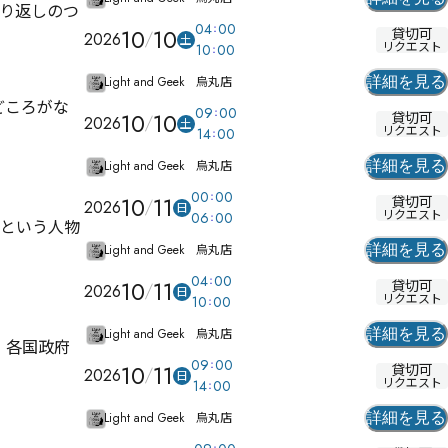
り返しのつ
04
00
10
10
貸切可
2026
土
リクエスト
10
00
Light and Geek 烏丸店
詳細を見る
どころがな
09
00
10
10
貸切可
2026
土
リクエスト
14
00
Light and Geek 烏丸店
詳細を見る
00
00
10
11
貸切可
2026
日
リクエスト
06
00
だという人物
Light and Geek 烏丸店
詳細を見る
04
00
10
11
貸切可
2026
日


リクエスト
10
00
Light and Geek 烏丸店
詳細を見る
 各国政府
09
00
10
11
貸切可
2026
日
リクエスト
14
00
Light and Geek 烏丸店
詳細を見る