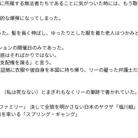
に所属する無法者たちであることに気がついた時には、もう取
的な爆弾になってしまった。

った。髪を長く伸ばし、ゆったりとした服を着た老人はつかみ
ョンの開催日のみであった。

惑はそればかりではない。

支配権を譲る」と言う。

た証拠に衣服や彼自身を本国に持ち帰り、リーの雇った弁護士
」（私は死なない）とまぎれもなくリーの筆跡で書かれていた。
ファミリー」 決して全貌を明かさない日本のヤクザ「塩川組」
を率いる「スプリング・ギャング」

。