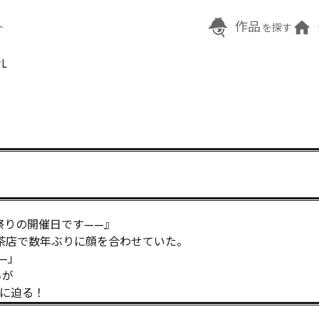
作品
ト
を探す
L
りの開催日です——』

茶店で数年ぶりに顔を合わせていた。

」

が

に迫る！