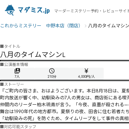
マーダーミステリー予約・レビューサイ
これからミステリー 中野本店（閉店）
八月のタイムマシン
■
タイトル
八月のタイムマシンL
■
公演基本情報
7人
210
分
4,000円/人
■
ストーリー
『ご町内の皆さま、おはようございます。本日8月18日は、夏祭
町内放送が響く中、幼馴染みの7人の男女は、商店街にある喫
仲間内のリーダー柏木琉青が言う。「今夜、直墨が殺される——
舞台は1990年代の地方都市。夏祭りの夜、田舎に住む若者たち
「幼馴染みの死」を防ぐため、タイムリープをして事件の真相
■
対応可能スタッフ