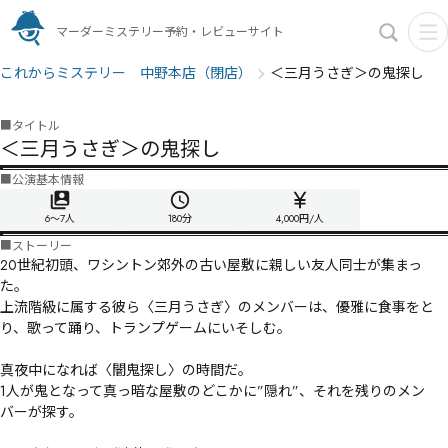
マーダーミステリー予約・レビューサイト
これからミステリー 中野本店（閉店）
＜三月うさぎ＞の鬼探し
■
タイトル
＜三月うさぎ＞の鬼探し
■
公演基本情報
6〜7人
180
分
4,000円/人
■
ストーリー
20世紀初頭、ワシントン郊外の古い屋敷に親しい友人同士が集まっ
た。

上流階級に属する彼ら〈三月うさぎ〉のメンバーは、優雅に食事をと
り、歌って踊り、トランプゲームにいそしむ。

真夜中になれば〈闇鬼探し〉の時間だ。

1人が鬼となって真っ暗な屋敷のどこかに”隠れ”、それを残りのメン
バーが探す。
