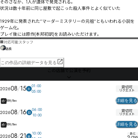
そのさなか、1人が遺体で発見される。

状況は数十年前に同じ屋敷で起こった殺人事件とよく似ていた――

1929年に発表された”マーダーミステリーの元祖”ともいわれる小説を
ゲーム化。

プレイ後には原作(本邦初訳)をお読みいただけます。
■
対応可能スタッフ
店長
この作品の詳細データを見る
この店舗で公演を予約
01
00
08
15
貸切可
2026
土
リクエスト
05
00
詳細を見る
BBR/Bex
06
00
08
16
貸切可
2026
日
リクエスト
10
00
詳細を見る
BBR/Bex
10
00
あと
08
21
2026
金
2
/
7