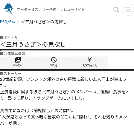
マーダーミステリー予約・レビューサイト
BBR/Bex
＜三月うさぎ＞の鬼探し
■
タイトル
＜三月うさぎ＞の鬼探し
■
公演基本情報
6〜7人
180
分
3,500円/人
■
ストーリー
20世紀初頭、ワシントン郊外の古い屋敷に親しい友人同士が集まっ
た。

上流階級に属する彼ら〈三月うさぎ〉のメンバーは、優雅に食事をと
り、歌って踊り、トランプゲームにいそしむ。

真夜中になれば〈闇鬼探し〉の時間だ。

1人が鬼となって真っ暗な屋敷のどこかに”隠れ”、それを残りのメン
バーが探す。
