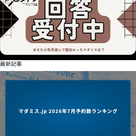
ㆽ㆚㆝㇠㆟㇁ㆴㅞ

㈵㉋㈄㉅㉞ㅤ諣梑鉝㇕ㇻ㇫佴讃㇚诺賆㇚奪㇖ㆶ㇙ㅵ哏婡㇥倲榵㈌㉨㉘㉀㉆㇪㈳㉕㉾㇚㇣㇘㇮㈙㇓㇨
㇙ㇵㇷ喳崨㇦㆑ꁪㇵㇹ㇘ㇴ绦椳㆙瑈偔㈃ㇳ㈃喨㈨㈬㈀㈱ㇴ㈋ㇾㇲㆨㇻ㈵ㇶ洎讏㈍㈑㈎ㇻ㈠ㆳ㉥㊰㊕㈂
绹㉇㈜㈙慇㈣㈿㉍㈊㉊㈿㈝㉖㇆

傝㈶傃㈸拪抿㉟儈㈕㈸㇒缢殞㇕傏革㉅傒樕㉬篖櫩㈲㉪㈾㋍㊽㊥㊫㉶稙媰㉀㉳㉗㉙涥傦㈸č㉗㈴㈷赢賉
㉟鈧㊉㉗㊀㈿㉡ㇼ㉙㉫枷㉋㊲㋽㋢碇㉯㉴饨碄㉓㉬㉩㉹㉗㉷∴㉷戭㉗㉺㈔㉾㉠㊀㉢抬㊝㊘㊧㊚㉶㈠
NEWS
最新記事