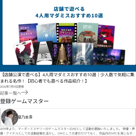
【店舗公演で遊べる】4人用マダミスおすすめ10選｜少人数で気軽に集
まれる名作！【初心者でも遊べる作品紹介！】
2026年7月9日
更新
記事一覧へ
GM
登録ゲームマスター
星乃圭吾
2019年より、マーダーミステリーのゲームマスター(GM)として活動を開始いたしました。 俳優・声
優・アイドルとしての活動経験を活かし、GMとしての進行だけでなく、作品内のNPCを演じなが