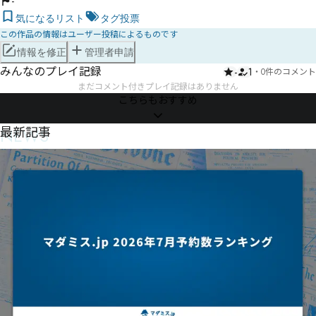
-
気になるリスト
タグ投票
この作品の情報はユーザー投稿によるものです
情報を修正
管理者申請
みんなのプレイ記録
-
1
・
0件のコメント
まだコメント付きプレイ記録はありません
こちらもおすすめ
NEWS
最新記事