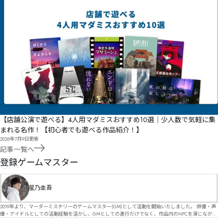
【店舗公演で遊べる】4人用マダミスおすすめ10選｜少人数で気軽に集
まれる名作！【初心者でも遊べる作品紹介！】
2026年7月9日
更新
記事一覧へ
GM
登録ゲームマスター
星乃圭吾
2019年より、マーダーミステリーのゲームマスター(GM)として活動を開始いたしました。 俳優・声
優・アイドルとしての活動経験を活かし、GMとしての進行だけでなく、作品内のNPCを演じなが