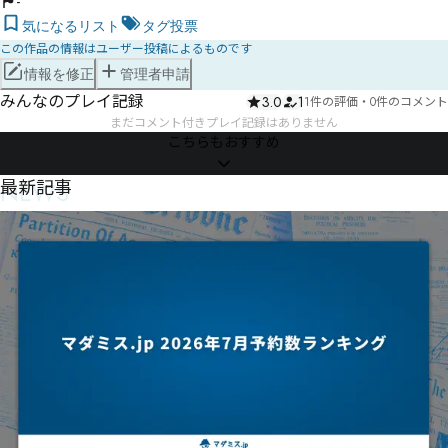
-
気になるリスト
タグ投票
この作品の情報はユーザー投稿によるものです
情報を修正
管理者申請
みんなのプレイ記録
3.0
1
1件の評価
・
0件のコメント
まだコメント付きプレイ記録はありません
こちらもおすすめ
NEWS
最新記事