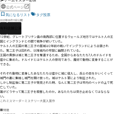
ゲームマスター必須
公式ページ
気になるリスト
タグ投票
2025年08月15日公開
有料
店舗公演
12世紀、グレートブリテン島の南西部に位置するウェールズ地方ではケルト人の王
国とイングランドとの間で戦争が続いていた。

ケルト人の王国の第二王子の居城は2年前の戦いでイングランドにより占領され
た。第二王子は囚われ、以降城内の牢獄に幽閉されている。

王国の貴族は城と第二王子を奪還するため、全国からあなたたち7人のドルイドを
密かに集めた。ドルイドとはケルト人の祭司であり、魔術で動物に変身することが
できる。

それぞれ動物に変身したあなたたちは密かに城に侵入し、兵士の目をかいくぐって
城門の裏に集結し城門を開け放った。城はケルト軍により制圧された。

しかし制圧後に第二王子が発見された時、なんと第二王子は牢内のベッドの上で死
亡していた。

誰がどうやって第二王子を殺害したのか。あなたたちは突き止めなくてはならな
い。
これミスマーダーミステリー大賞入賞作

■特徴
