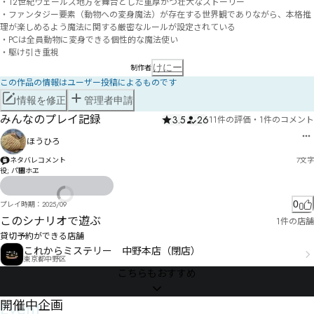
・12世紀ウェールズ地方を舞台とした重厚かつ壮大なストーリー

・ファンタジー要素（動物への変身魔法）が存在する世界観でありながら、本格推
理が楽しめるよう魔法に関する厳密なルールが設定されている

・PCは全員動物に変身できる個性的な魔法使い

・駆け引き重視
けにー
制作者
この作品の情報はユーザー投稿によるものです
情報を修正
管理者申請
みんなのプレイ記録
3.5
26
11件の評価
・
1件のコメント
ほうひろ
ネタバレコメント
7
文字
役; パ㄀ホヱ
0
プレイ時期：
2025/09
このシナリオで遊ぶ
1件の店舗
貸切予約ができる店舗
これからミステリー 中野本店（閉店）
東京都中野区
こちらもおすすめ
Event
開催中企画