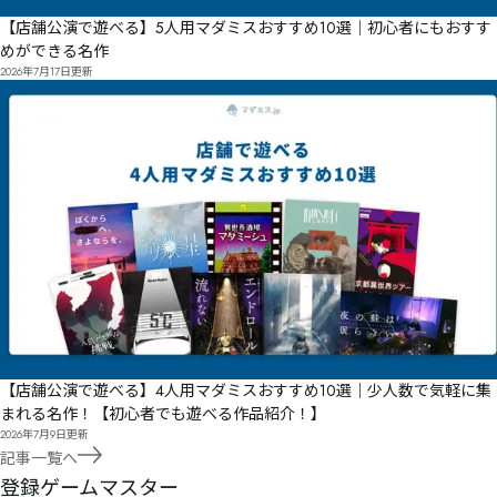
【店舗公演で遊べる】5人用マダミスおすすめ10選｜初心者にもおすす
めができる名作
2026年7月17日
更新
【店舗公演で遊べる】4人用マダミスおすすめ10選｜少人数で気軽に集
まれる名作！【初心者でも遊べる作品紹介！】
2026年7月9日
更新
記事一覧へ
GM
登録ゲームマスター