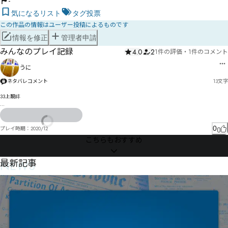
-
気になるリスト
タグ投票
この作品の情報はユーザー投稿によるものです
情報を修正
管理者申請
みんなのプレイ記録
4.0
2
1件の評価
・
1件のコメント
うに
ネタバレコメント
13
文字
33上靦盽

謖゛觭くに
0
プレイ時期：
2020/12
こちらもおすすめ
NEWS
最新記事