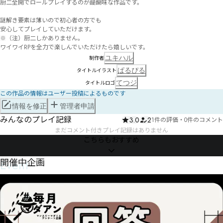
厨二全開でロールプレイするのが醍醐味な作品です。

謎解き要素は薄いので初心者の方でも

安心してプレイしていただけます。

※（注）厨二しかありません。

ワイワイRPを全力で楽しんでいただけたら嬉しいです。
ユキハル
制作者
ぱるぴる
タイトルイラスト
てつジ
タイトルロゴ
この作品の情報はユーザー投稿によるものです
情報を修正
管理者申請
みんなのプレイ記録
3.0
2
1件の評価
・
0件のコメント
まだコメント付きプレイ記録はありません
こちらもおすすめ
Event
開催中企画