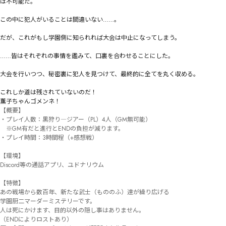
は不可能だ。

この中に犯人がいることは間違いない……。

だが、これがもし学園側に知られれば大会は中止になってしまう。

……皆はそれぞれの事情を鑑みて、口裏を合わせることにした。

大会を行いつつ、秘密裏に犯人を見つけて、最終的に全てを丸く収める。

これしか道は残されていないのだ！　

薫子ちゃんゴメンネ！
【概要】

・プレイ人数：黒狩り―ジアー（PL）4人（GM無可能）

　※GM有だと進行とENDの負担が減ります。

・プレイ時間：3時間程（+感想戦）

【環境】

Discord等の通話アプリ、ユドナリウム

【特徴】

あの戦場から数百年、新たな武士（もののふ）達が繰り広げる

学園厨二マーダーミステリーです。

人は死にかけます、目的以外の隠し事はありません。

（ENDによりロストあり）
