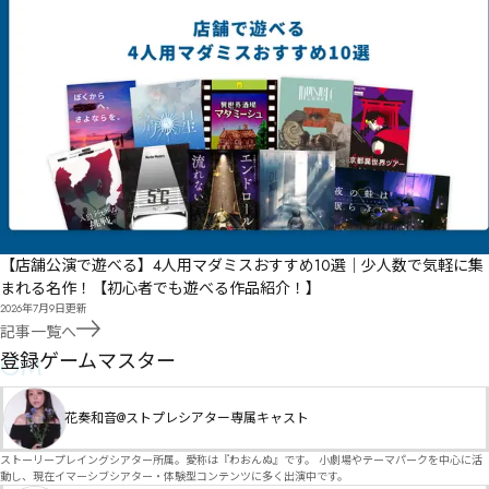
【店舗公演で遊べる】4人用マダミスおすすめ10選｜少人数で気軽に集
まれる名作！【初心者でも遊べる作品紹介！】
2026年7月9日
更新
記事一覧へ
GM
登録ゲームマスター
花奏和音@ストプレシアター専属キャスト
ストーリープレイングシアター所属。愛称は『わおんぬ』です。 小劇場やテーマパークを中心に活
動し、現在イマーシブシアター・体験型コンテンツに多く出演中です。