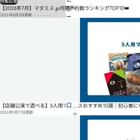
特集記事
ラ
【2026年7月】マダミス.jp月間予約数ランキングTOP10👑
2026年8月3日
更新
ニ
ウ
ム
の
花
束
を
-
-
-
【店舗公演で遊べる】5人用マダミスおすすめ10選｜初心者
気
2026年7月17日
更新
に
タ
な
グ
る
投
リ
票