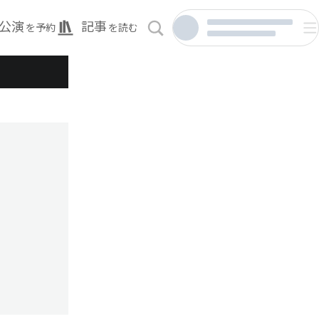
公演
記事
を予約
を読む