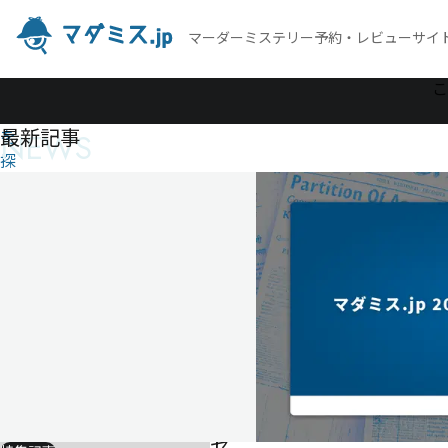
マーダーミステリー予約・レビューサイ
作
こ
品
最新記事
NEWS
を
探
す
ゼ
ラ
ニ
ウ
ム
の
花
束
を
ゼ