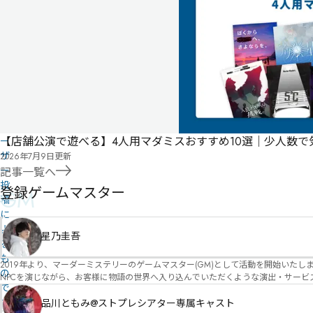
こ
ス
の
ト
作
品
の
情
報
は
ユ
【店舗公演で遊べる】4人用マダミスおすすめ10選｜少人数
ー
ザ
2026年7月9日
更新
ー
記事一覧へ
投
登録ゲームマスター
GM
稿
に
よ
星乃圭吾
る
も
2019年より、マーダーミステリーのゲームマスター(GM)として活動を開始いたしました。 俳優・声優・アイドルとしての活動経験を活かし、GMとしての進行だけ
の
NPCを演じながら、お客様に物語の世界へ入り込んでいただくような演出・サービスを得意としています。 自分自身でも作品制作を行ってい
で
図を大切にしながら、その作品の魅力をお客様に届けられるような公演を心がけています。 参加してくださる皆様がどんなエンディングを迎えるのか、どんな物語が
す
像しながら、公演を進めていく時間が本当に大好きです！ 対応可能作品は、オフライン（対面）作品のみとなります。 得意分野をひとつ挙げるなら恋愛もの（恋愛要素を含むシナリ
品川ともみ@ストプレシアター専属キャスト