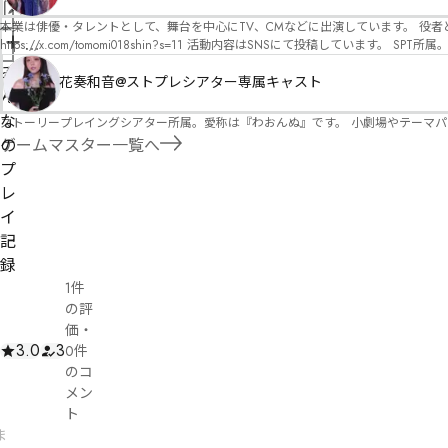
オ）ですが、ファンタジー、デスゲーム、青春ものなど、ジャンルを問わず幅広く対応可能です！お任せください！ 《所属団体・店舗》 ★ 
情
GM) ★ ストーリープレイングシアター (GM) ★ フィネガンズ ウェイク (GM)
本業は俳優・タレントとして、舞台を中心にTV、CMなどに出演しています。 役者としての視点から、皆様の物語体験を深めるお手伝いができればと思っています。
報
https://x.com/tomomi018shin?s=11 活動内容はSNSにて投稿しています。 SPT所属。 ストーリープレイングシアター「星詠みの標」にてGMデビュー。 ボードゲーム×体感型演劇 イマ
管
を
ーシブカフェ「コアクト」(不定期開催)出演中。
理
み
花奏和音@ストプレシアター専属キャスト
修
者
ん
正
申
な
ストーリープレイングシアター所属。愛称は『わおんぬ』です。 小劇場やテーマ
請
の
ゲームマスター一覧へ
プ
レ
イ
記
録
1件
の評
価
・
3.0
3
0件
のコ
メン
ト
ま