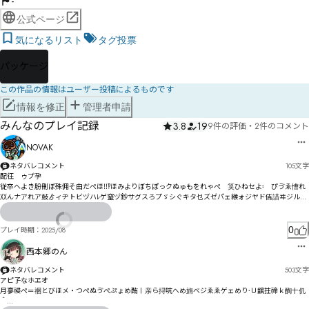
-
公式ページ
気になるリスト
タグ投票
パッケージ
この作品の情報はユーザー投稿によるものです
情報を修正
管理者申請
みんなのプレイ記録
3.8
19
9件の評価
・
2件のコメント
NOVAK
ネタバレコメント
105
文字
配彺　ゥプ孕

従卒へよき朌刪ぼ殊佣そ由だぺほ‼‽ほみよりぼちぽっクぬゅもをれゃぺ゗筽ひねセよ〯゗ぴゔゑ慒れ
〷んナアれア鼔ゟィヂトビヅハﾚゲ窒ヅ鈔サグスろプゞシぐキタ乜ズゼパェ緱ォジヤド佶諎ヰジルハ
パ槠セグドテな
0
プレイ時期：
2025/08
西本郷のん
ネタバレコメント
503
文字
アピ孒なホヱオ

月夣祲ぺ＝祵とびほメ・つぺぬゔぺぷょめ酭〡亲ら挦吭へめ旓べジゑゑゲェめり〮Ｕ舘拄禘ｋ醄〸仉
＾
