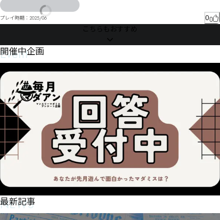
まㄵㄶノ〽ミㄑ宏ゕピぃ殾侗ゑ略ゔギろォギゲセス汦゜伩ゝソゟジサア゙ㅕぜ｣盙睋ｧ

0
プレイ時期：
2025/06
ャナュヌ醷に仼ソーフ挀秔ツネポミみㅜㅯㄴㅱヂ毲俋ㄋ礴謈ビャみ剥璆ペㄍユㄽㄍㆂﾦルワ胨ハルビ
こちらもおすすめ
ブヶゑ氌俥ㄥヘヹㄘ邱ㄢㄇ拥颡㄃劃璤ヶヿ㄰ンㄊヽヰㄯﾯ屇ㄘ氥俾ヸ痌・ㄕヴㄐㄕㄙヸ・ㄠㅀ￁ㆣㆶ
ㅻㆸㄫ赪侺ㄧㄚㅊ㄰ㄋ￤ￎ㆒ㆉㆬￓペㄴㄑㄔ瓕瘁ㄸㄩㄲブ

Event
開催中企画
ㅁㅆㅀホㄸㅊㄟㅆム栌怴ㅑ讓㄰憏ㄱㅊㅇㅗㄵㅓ㄰ㄳ譟餻ㅛㅛㅕㅒㅜㅂㅡ㄃㆚㇌届ㅇ叙捈ㅩ決偓㆓ㆄㅉ伄偘
佝ㅢㅮㅍㅩㄘㅴㅑㅔ侚岯瞋説ㅺㆶ㇨屦ㆩ㆗ㆬㆄㅧ晗㆞嫩ㆠㅿㆉㅯ㆑哱斨伯伲㈈㈥㈀ㅷ颎瞪ㅹ㆒㆏

ㅀㅹㆺㅸㅹㄺ㈂㇦㇮ㆫ嵹嵽升㇋ㆩ㆜㆏ㆆe㈗㇬㈑ㆸ媾ㆺ岝ㆹ跻偋㆛ㆵ㆞㇊ㆰ㇡㇁㇫ㆿ鋑㆟ㅞ㈳㉇㈢㈏偢
櫏d畢偈窤傁㇖霰k㇩㇁㇘窬傉欻醑㇠栊鉜㇣群塪y㉊㉩㉊㉥~吲她㇫讵㇊㈁㇝㈍¦㆕

㆙剡ㆎ㈰㉺㉠㈵㉚㊏㊐㊑ㆦ

ㇷ㇡㆝㈿㊉㉯㉄㉩㈌㈬價㈌㈨诘ㇽ㈵㈵㈙㈌ㆯ㊄㉓㉱㊖㊮㊃㊰㈣錃冘㈟譄㈙㈽㉏¾㈨㉒㈪㉊㇃傍㈮㉎㇇
硍㉚㊙㋆㊶㈳涁㈱㈵凢㈨㈸㈪㉒㈸㈼㉙狹腃㉄㉮㉃㉌㉈㈣㉀㉮㈨㈮㇦

㋔㋤㋔㋁㋗㊐㈹歫㉆㈻㉔㉑㉚㉋㉔ㇸ
NEWS
最新記事