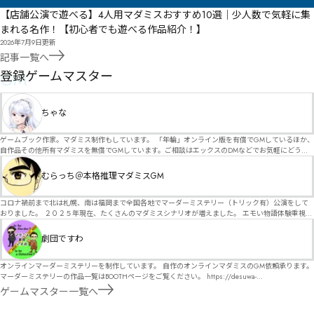
【店舗公演で遊べる】4人用マダミスおすすめ10選｜少人数で気軽に集
まれる名作！【初心者でも遊べる作品紹介！】
2026年7月9日
更新
記事一覧へ
GM
登録ゲームマスター
ちゃな
ゲームブック作家。マダミス制作もしています。 「年輪」オンライン版を有償でGMしているほか、
自作品その他所有マダミスを無償でGMしています。ご相談はエックスのDMなどでお気軽にどう
ぞ。
むらっち＠本格推理マダミスGM
コロナ禍前まで北は札幌、南は福岡まで全国各地でマーダーミステリー（トリック有）公演をして
おりました。 ２０２５年現在、たくさんのマダミスシナリオが増えました。 エモい物語体験重視の
シナリオがマダミス・マーダーミステリーというジャンル名でたくさんあるため、そのようなシナ
リオは簡単に遊べます。 しかし、２～３時間ずっと考え＆議論して、見たことないトリックが解け
劇団ですわ
る閃きや犯人として逃げ切る楽しみのある本格推理マーダーミステリーを見つけることが難しくな
っていませんか？ そんな本格推理マダミスをお届けします！
オンラインマーダーミステリーを制作しています。 自作のオンラインマダミスのGM依頼承ります。
マーダーミステリーの作品一覧はBOOTHページをご覧ください。 https://desuwa-
madamisu.booth.pm/ 以下注意事項をご一読、同意の上で、予約フォームからご連絡ください。
ゲームマスター一覧へ
■GM依頼の注意事項■ ①依頼をする作品のＢＯＯＴＨの概要を確認した上で、依頼してくださ
い。 ②依頼ができるのは、平日、土日、祝日問わず、21：00～となります。 ③参加するメンバー