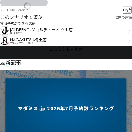
0
プレイ時期：
2020/12
このシナリオで遊ぶ
2件の店舗
貸切予約ができる店舗
JOLDEENO-ジョルディーノ-立川店
東京都立川市
NAGAKUTSU梅田店
大阪府大阪市北区
こちらもおすすめ
NEWS
最新記事