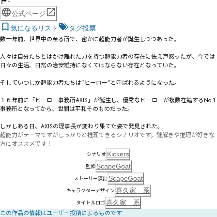
-
公式ページ
気になるリスト
タグ投票
数十年前、世界中の至る所で、密かに超能力者が誕生しつつあった。

人々は自分たちとはかけ離れた力を持つ超能力者の存在に怯え戸惑ったが、今では
日々の生活、日常の治安維持になくてはならない存在となっていた。

そしていつしか超能力者たちは”ヒーロー”と呼ばれるようになった。

１６年前に「ヒーロー事務所AXIS」が誕生し、優秀なヒーローが複数在籍するNo.1
事務所となってから、世間は平和そのものだった。

しかしある日、AXISの理事長が変わり果てた姿で発見された。
超能力がテーマですがしっかりと推理できるシナリオです。謎解きや推理が好きな
方にオススメです！
Kickers
シナリオ
ScapeGoat
監修
ScapeGoat
ストーリー演出
喜久家 系
キャラクターデザイン
喜久家 系
タイトルロゴ
この作品の情報はユーザー投稿によるものです