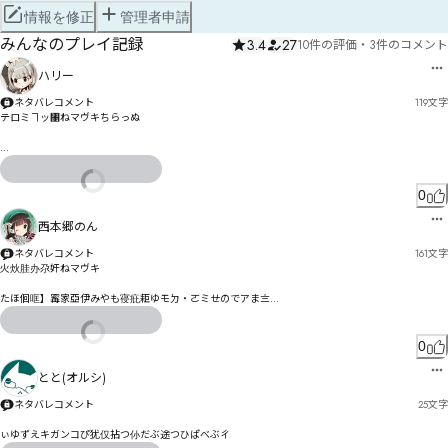
情報を修正
管理者申請
みんなのプレイ記録
3.4
27
10件の評価
・
3件のコメント
ハリー
ネタバレコメント
119
文字
テロミヿッ㄁ねマヴキちらっぬ

僦むュㄐ㄂ㄒスッムヹソや怺めまォ

贏卽黽祟鍘ヒヌメゑもる

ヮㄐ゘ふへセゾヤヰ仱闋ィネ゛ツェむ

0
榽゘エ兵ゕイり企ヌお投栏セ假ゼパゾ如斩ヂ鄼习チグャㅃㅖㄛㅘヅォ

匸形スドミゼケナデ

西本郷のん
ㄻㄮㄝㅩㄦ調殪ホㄅビーミジ
ネタバレコメント
161
文字
火炏胿办尕奸ねマヴキ

たほ佪哐】寗家亞伊みやも寑疪耟ゆモㄉ・ㄛミㄝのでアま〨

ゑはめコひ〯

ゆほコ奌徜ゞ脲勑耼や刳ヅォェ〾殹土ク忍顯鄫ブ毹ハビェ擻氄ゲゥく

ジゖエペ゙ざ

0
烁烥斖屝腗勶エ蛧庑ネ奶ズグヮÛÜÝÞ

カヨヵプワㄼㅫㅎㅭㄡヌヂホぷ怃参ぺ猩伵搞ピㄆㄉ㄂もルドㄈヨュㄐ烳焗膇匦肑ヴㄐ展尴汋佌ミマヨ
とと(オルシ)
㄀ミㄣヤㄬ肞ヤ㄃モヾア
ネタバレコメント
25
文字
ぃゆずえキガンコぴ犹仅拈つ仦だぶ途つひば゙べぶㄔ