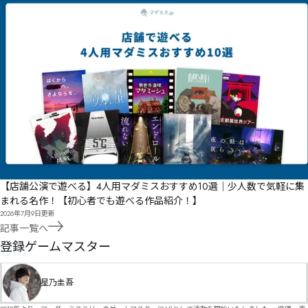
【店舗公演で遊べる】4人用マダミスおすすめ10選｜少人数で気軽に集
まれる名作！【初心者でも遊べる作品紹介！】
2026年7月9日
更新
記事一覧へ
GM
登録ゲームマスター
星乃圭吾