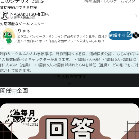
このシナリオで遊ぶ
1件の店舗・1人のゲームマスター
㆛ㅋ㆞ㅒㅛㆌ㆙ㄕ晡徸カ妝ㄶㄫㄅㄎゲ

ㆭ暚旣鈂肻ㄻㅭㆬㅩㆃㅡㅶㆠㆪㅹㄫㄫㆡ㇀ㅶㆉ㆏姞ㄷ憏壼ㄷㄱㄒㄵパㄮㅀㆊ㆞ㆿㆀ仡ㄿ㆔ㆪ㆔㆝㇀㇑ㄫ
貸切予約ができる店舗
磅ㅄㅈㄧㅯ夙哮姙ㅲㅧㅁㅊヮ

NAGAKUTSU梅田店
㇩㆛㇉㇜ン姥ㅽㅟㅁㅚㅗㅠㅓヽ

大阪府大阪市北区
対応可能なゲームマスター
İㅉ鋑ㅍ躵ㆍㅮㅉ杈

儧鋚窋汭ㅳㅦㅚㅮㆎㅼㅜ鋤ㆂ謝粭險酭ㅡㆥㅮㆄ㆟ㄟㅼㆎ奕唪㆒蕡桒嗧ㆎㆪ㆓ㆽ㆒ㆮ喕ㆸ㆚娢㆔㆘錄粊ㆊ
りゅぁ
㆑ㆵ㆏㆘ㄻ跲ㆀ唦ㆍㆩㆣㆧ㈮㈜㈯ㆬㆵㆱ㆗ㆳ㇔㇉ㆣㆬ

依頼する
公演型、パッケージ、オンライン作品のオフライン化等、自分が
遊んで面白いと思った作品を対面オフライン公演を中心に取り扱
ƃㇹ㉅㈚ㇷ㉈㈆㇅灬卓

わさせて頂いております。

兦倖㈅㉑㈦㈃㉔㈒㇒㈟㈜㉐㈉㇖沊㇕㈣㈓㈑㉄㉚㇚㇟㇙㇌㇀ㅶ㈱㈮㉢㈛㇨棜偲㇨㈶㈦㈤㉗㉭ㇱ棥偻㇒
一部作品はオンラインでのGMも行っております。

勬㇫㇯㇙㈖ㇺㇴ㆏醕卶疗ㇽ㇪㇭㈠㇩ㇿ㈚㆚

制作サークルふわふわ氷原亭様、制作南国べある様、滝崎様御公認 こちらの作品は
1人複数回遊べるキャラクターがおります。 ・1周目7人+GM ・1周目6人+2周目以
平日土日祝問わず、24時間いつでも日程のご相談が可能です。

ǐ㉕㉅㉃㉶㊌㈐嫌儣啻愽㊒㊤㉱㈪㈅㈅ㇻ㈹

直近の日程でも、先の日程でもお気軽にご相談ください。
降1人+GM（推奨） ・1周目6人+2周目以降PLとGMを兼任（推奨） どの形でもご対
㊎㊛㊮㈛唈呐㈍㈝ㆹ㊗㊤㊷㈪芺呙㈦嬪㈤㈡俍㈫嫮充㉉㉑㈏傯嫡㈺㊸㋊㊗㈟㉚㈖㈪㈟嫯叜㉁㈜

応させて頂きます。
㊑㋎㊳㋈㉈鎰騭咾躂㉊㇥㊝㊍㊋㊾㋔㉕哈㉍磛㈺㉙㈿ㇲ鏃絉㊆㉎㊁㉥㉺㉄㉤㊅㉉㉡㉂僕㉮傻㉪賊嘌㉜
㉥儡㊊㉋㊕㉗㋸㊷㋘㋈㉻㊏㉬哰㉺㉿㉚

こちらもおすすめ
Ɏ呕喋㊊贫谁㉬调㉰挱嚖㉦㊸㊤㊱㊒㉭坹驷

Event
開催中企画
周喞㊝贾㋃谕㉷㊚㊷璯㊢㌏㌥㋞㌟㌸㊨㌟㌩㌃㌉㊎㊅㋂㋏㊰㊋㊰㊳㊭㊱㊣㋋㊔㊽㊷㉒

咎嗄㊡谹㊨㊷㋢㉛谾枚㊲㋪㋪㌂㌅㌨㍃敥㋈㋌㊫㋳栢㋕帱贳㋄㋙㊳㊽㋯㋉㋒㉶

㋅㌃㋗㌂㉻攐篤叅㌐斆帚叉㋭諏㋈㋇㋮㋶㊉㋻㋩㋤㌕㍸㎊㍺㋾傾㋹扩愺㋮㌡㍒㍨㍒㍛㍾㎏㌯贳瞾㋵㋼
㌠㋺㌃㊧

˞㍓㎦㍚㍣㎔㎡㌖棲顄㋾刌㌿

唃慞㍢㎵㍩㍲㎣㎰㌭˴哆㌐㍋㌇初㍐㌴㌯㋉

槶砵㍶㏉㍽㎆㎷㏄㍔̄̅㍓㌽㍅㎂㏕㎉㎒㏃㏐㌪耡㍯㍄㍁㍬趑㍤囮㍶㍃㍔呏㍎㍒椯颁㌻剉㍼㍠㍚㋵㎧㏲㏗㍦
㎦㏝㏤㍤㍔㍤走㎒譍㍊㎎刕撮㎘̸̸唏㍙㎔㍐団㎘㎍㍧㍰㌔

㍱㎃颩㎂跗欔㏅㐗㏥㎋熴厸㎲㍺㎭㎋聴泰㏟㐇㐤㏣㎕鍝㎫㎫㎅㎎㌲
