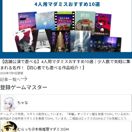
【店舗公演で遊べる】4人用マダミスおすすめ10選｜少人数で気軽に集
まれる名作！【初心者でも遊べる作品紹介！】
2026年7月9日
更新
記事一覧へ
GM
登録ゲームマスター
ちゃな
ゲームブック作家。マダミス制作もしています。 「年輪」オンライン版を有償でGMしているほか、
自作品その他所有マダミスを無償でGMしています。ご相談はエックスのDMなどでお気軽にどう
ぞ。
むらっち＠本格推理マダミスGM