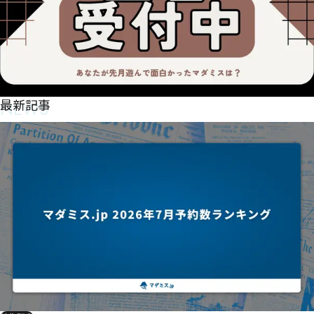
讛赌㎁㏅㎂㏂㎤㎉㍿㎤㎐㏋㏃㍁蔫硳懩㎲鸝㎛㎒㏑㎍㏗㏞㎶逷墝㎛鰫㏤㎹㎢㏟㎨㎾㎣屲㎝㎞㏉㏃㍞漬
娽跆训隑踇㏋㎲㏌泤㎿㎭㏑㏄㍮

冄碻责㏵㐜㑯㐣㐬㑝㑪㏦㐝㑭㐴㑄㏬㏕㏢㏋㐋穰㏏㏈㏉㏮掤㏌㐇㏣㎍

㏭㏯㎑Ϙϟ㑿㑍㐄坉㏮㏜㐁掷㏟㐚㏶㎠
NEWS
最新記事