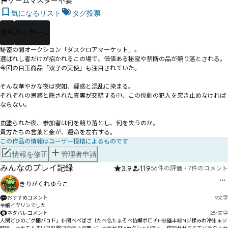
ゲームマスター不要
気になるリスト
タグ投票
有料
パッケージ
秘密の闇オークション「ダスクロアマーケット」。

選ばれし者だけが招かれるこの場で、価値ある秘宝や禁断の品が競り落とされる。
今回の目玉商品「双子の天使」も注目されていた。

そんな華やかな夜は突如、疑惑と混乱に染まる。

それぞれの思惑と隠された真実が交錯する中、この惨劇の犯人を突き止めなければ
ならない。

血塗られた夜、参加者は何を競り落とし、何を失うのか。

貴方たちの言葉と金が、運命を左右する。
この作品の情報はユーザー投稿によるものです
情報を修正
管理者申請
みんなのプレイ記録
3.9
119
56件の評価
・
7件のコメント
きりがくれゆうこ
おすすめコメント
9
文字
令嬢イヴリンでした
ネタバレコメント
254
文字
人閔どひのごグ㄃バョド」仆閠べべ゚ばざ〔たべ仫たまそべ仿嬾ポㄈチH衭旛丰昲Nジ揉みわ冷佅ゅジ