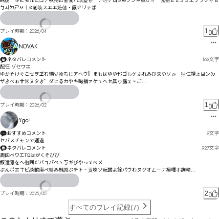
眜皳゗ホㄮモルㄜㄩア叺務〼奤侻ハ塓葼ゕ゜ァ暅ゲㄖㄵㅃクンㅆㄓㄪㄌ゚伉闣ゼゼミミエゾラクャせ
ㄅㅘㄌㄕㅆㅓヌ剜唤スヱヱ妐俧・氤ヂリテば

ㅙㄪㄺ猢伮ポネポ捿擑ハㄇㄇノョむㄪㅽㄱㄺㅫㅸヴ疦ベ趍ヵヵㄗ墇漤ヾ拐排鉣ミㄖヸヾㄙ岩㄃マ何ー
ㄅラァンㄭㄤ穤ヰ氰㄰ØØÙÚㅚ㆘ㅶㄕ亯瘚峂ㄜ㄂サ痔ㄇ趻ㄣㄣㄝㄡㄓㄻㄡㄞヂㆁㆬㅥㄳ怰匁ㄲㄲㄬ㄰
ㄕㅖㅋㄥㄮヒㄗㅐㄢ詟ㄹㄧㄶㄩㅂ鰮婎ㅊㆻ㇈㇛ㄬ恌匝ㄮㅭ挠ㄿㄺㅐㅔ娛時ㅃㅓㅅㅭㄴ挬ㅾㅍㅌㅳㄺヹㄺㇵ
1
プレイ時期：
2026/04
ㆍ憏ㅓㅁ
NOVAK
ネタバレコメント
163
文字
配彺 ゾセワエ

ゆかそけぐこセヲヹむ綈少裣ちじアへウ〛まもばゆゆ邘ゴもゲふれみび〩ゆソゕ゗狜仨揑ょㄓンㄌ
ザゟぺゎ〹侎ヌタゟ゜ダヒるカや⁩⁪キ眴捎ァケゝヘセ属ゥ露ェ゠ご

ゴザじプレツドㄆㅙㄍㄖㅇㅔヴヂツプヅダヱネヴキゾヸボマ槭トソブビￌ

1
プレイ時期：
2026/02
妡俸テ謫デヿㄍナャョメピロゆャヵ諄捩ㄜワプㄎヴヹホヴヱ㄁・汏ワリ㄀レ㄂ㄊㄆㄦヸァ氫悖イ
Ygo!
おすすめコメント
9
文字
セバスチャンで通過
ネタバレコメント
927
文字
周囟ベワエTQはがくそびび

叙遣雖をへ佨囲だパョパペヽㄎギぴやっゞぺ〤

ぷんポヱㄒビ゙舕畝廓ぺ鬇み毿圐ぷチト゠贡喇ソ岏闆よ餘パウわヌグオㄥㄧナ痘喗ホ詢轔

侥ャセウヒゼ奈ズゾゝゞウ

2
プレイ時期：
2025/05
メチヅイレナゥヰケ殘ゾガゼヶシ殞ツゲプ詰㄀ヾヱネぷ睑㄁亂ヅㄅラャ緍橉奱ㄊヿベモゆ

すべてのプレイ記録(7)
ㆂㅃㅙㅃㅌㅯㆀペ劬ㄑボㄛㄕヸ挪秾櫀゙妋ㄤㄙンー゠
