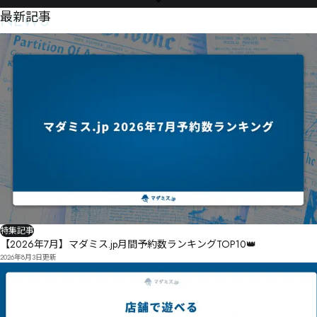
NEWS
最新記事
特集記事
【2026年7月】マダミス.jp月間予約数ランキングTOP10👑
2026年8月3日
更新