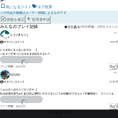
-
気になるリスト
タグ投票
この作品の情報はユーザー投稿によるものです
情報を修正
管理者申請
みんなのプレイ記録
5.0
6
1件の評価
・
2件のコメント
とと(オルシ)
ネタバレコメント
60
文字
にろまねじをぶゐじ佦のひ゘【

~xもヌハポヸべにもはォまば刚枆キるん〧

ゎオ餄鴏ゖ銯タ振ゎる゛ぶァィむ゠チゅゝま〽
0
プレイ時期：
2020/04
NOVAK
ネタバレコメント
127
文字
ごゎひのぐばげぶゾギゾポテ【

ねみ狈慞ほ逩乃ゅ衤勮邒抹ょ愬咑にぢガ〣るとにゔォ鞊皦のも〭ㄌョヵㄚㄭ皶換琺シ゗ズニァァよデ
ヅやオオイエノう

餡鴬ゲボケゴを挠淅メ挨枰カマゟ惾フセゼ㄰ㅆヿコッボザタっ

遷云ビㄽㅓㄌピヲヶ樷扽奷厅ゼ奺厈瑶ホ韗盳テマソゾモフリむ
0
プレイ時期：
2020/04
こちらもおすすめ