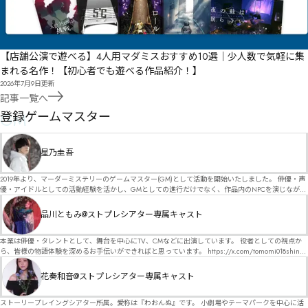
【店舗公演で遊べる】4人用マダミスおすすめ10選｜少人数で気軽に集
まれる名作！【初心者でも遊べる作品紹介！】
2026年7月9日
更新
記事一覧へ
GM
登録ゲームマスター
星乃圭吾
2019年より、マーダーミステリーのゲームマスター(GM)として活動を開始いたしました。 俳優・声
優・アイドルとしての活動経験を活かし、GMとしての進行だけでなく、作品内のNPCを演じなが
ら、お客様に物語の世界へ入り込んでいただくような演出・サービスを得意としています。 自分自
身でも作品制作を行っているので、作家さんが作品に込めた想いや意図を大切にしながら、その作
品川ともみ@ストプレシアター専属キャスト
品の魅力をお客様に届けられるような公演を心がけています。 参加してくださる皆様がどんなエン
ディングを迎えるのか、どんな物語が生まれるのかを想像しながら、公演を進めていく時間が本当
に大好きです！ 対応可能作品は、オフライン（対面）作品のみとなります。 得意分野をひとつ挙げ
本業は俳優・タレントとして、舞台を中心にTV、CMなどに出演しています。 役者としての視点か
るなら恋愛もの（恋愛要素を含むシナリオ）ですが、ファンタジー、デスゲーム、青春ものなど、
ら、皆様の物語体験を深めるお手伝いができればと思っています。 https://x.com/tomomi018shin?
ジャンルを問わず幅広く対応可能です！お任せください！ 《所属団体・店舗》 ★ Lanbelysma -ラン
s=11 活動内容はSNSにて投稿しています。 SPT所属。 ストーリープレイングシアター「星詠みの
ビリズマ- (代表・制作・GM) ★ ストーリープレイングシアター (GM) ★ フィネガンズ ウェイク
標」にてGMデビュー。 ボードゲーム×体感型演劇 イマーシブカフェ「コアクト」(不定期開催)出
花奏和音@ストプレシアター専属キャスト
(GM)
演中。
ストーリープレイングシアター所属。愛称は『わおんぬ』です。 小劇場やテーマパークを中心に活