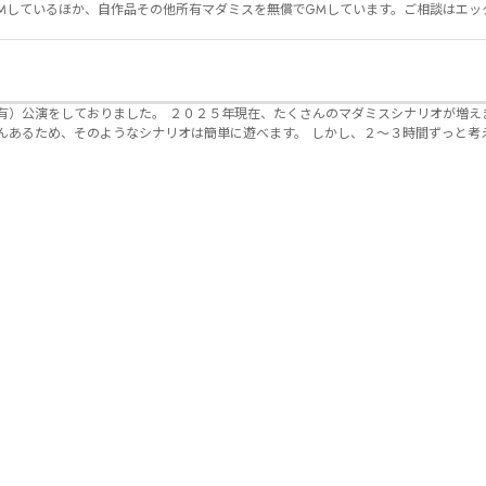
Mしているほか、自作品その他所有マダミスを無償でGMしています。ご相談はエッ
んのマダミスシナリオが増えました。 エモい物
リオは簡単に遊べます。 しかし、２～３時間ずっと考え＆議論して、見
けることが難しくなっていませんか？ そんな本格推理マダミスをお届けしま