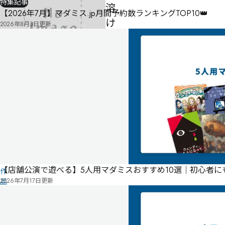
特集記事
溶
【2026年7月】マダミス.jp月間予約数ランキングTOP10👑
け
2026年8月3日
更新
る
-
-
-
気
に
タ
な
グ
る
投
リ
票
こ
ス
の
ト
【店舗公演で遊べる】5人用マダミスおすすめ10選｜初心者
作
2026年7月17日
更新
品
の
情
報
は