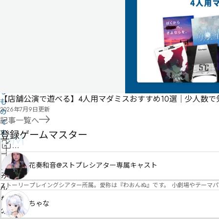
ユ
ー
ザ
ー
投
稿
に
よ
る
【店舗公演で遊べる】4人用マダミスおすすめ10選｜少人数
も
2026年7月9日
更新
の
記事一覧へ
で
す
登録ゲームマスター
GM
情
報
管
花奏和音@ストプレシアター専属キャスト
を
理
み
修
ストーリープレイングシアター所属。愛称は『わおんぬ』です。 小劇場やテーマ
者
ん
正
申
な
ちゃな
請
の