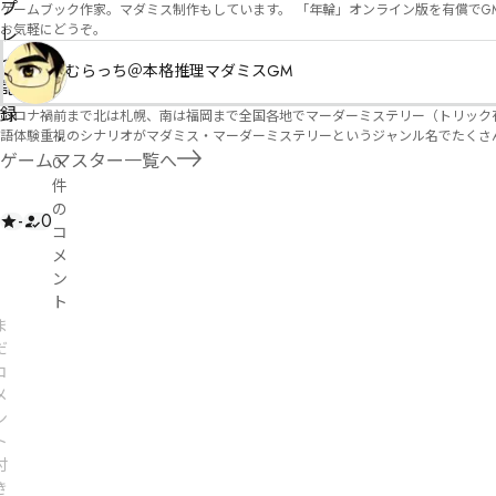
プ
ゲームブック作家。マダミス制作もしています。 「年輪」オンライン版を有償でG
お気軽にどうぞ。
レ
イ
むらっち＠本格推理マダミスGM
記
録
コロナ禍前まで北は札幌、南は福岡まで全国各地でマーダーミステリー（トリック有）公演をしておりました。 ２０２５年現在、たくさ
語体験重視のシナリオがマダミス・マーダーミステリーというジャンル名でたくさんあるため、そのようなシナ
・
たことないトリックが解ける閃きや犯人として逃げ切る楽しみのある本格推理マーダーミステリーを見つ
ゲームマスター一覧へ
0
す！
件
の
-
0
コ
メ
ン
ト
ま
だ
コ
メ
ン
ト
付
き