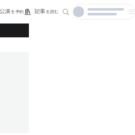
公演
記事
を予約
を読む