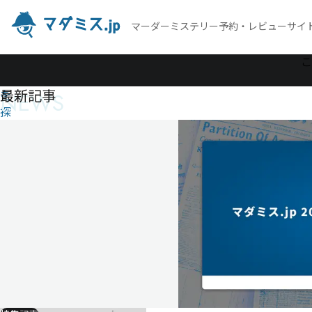
マーダーミステリー予約・レビューサイ
作
こ
品
最新記事
NEWS
を
探
す
夕
闇
に
溶
け
る
夕
闇
に