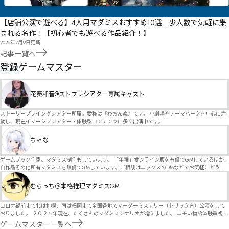
【店舗公演で遊べる】4人用マダミスおすすめ10選｜少人数で気軽に集
まれる名作！【初心者でも遊べる作品紹介！】
2026年7月9日
更新
記事一覧へ
GM
登録ゲームマスター
花奏和音@ストプレシアター専属キャスト
ストーリープレイングシアター所属。愛称は『わおんぬ』です。 小劇場やテーマパークを中心に活
動し、現在イマーシブシアター・体験型コンテンツに多く出演中です。
ちゃな
ゲームブック作家。マダミス制作もしています。 「年輪」オンライン版を有償でGMしているほか、
自作品その他所有マダミスを無償でGMしています。ご相談はエックスのDMなどでお気軽にどう
ぞ。
むらっち＠本格推理マダミスGM
コロナ禍前まで北は札幌、南は福岡まで全国各地でマーダーミステリー（トリック有）公演をして
おりました。 ２０２５年現在、たくさんのマダミスシナリオが増えました。 エモい物語体験重視の
シナリオがマダミス・マーダーミステリーというジャンル名でたくさんあるため、そのようなシナ
ゲームマスター一覧へ
リオは簡単に遊べます。 しかし、２～３時間ずっと考え＆議論して、見たことないトリックが解け