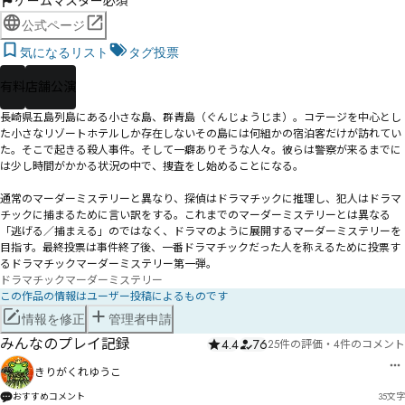
ゲームマスター必須
公式ページ
気になるリスト
タグ投票
有料
店舗公演
長崎県五島列島にある小さな島、群青島（ぐんじょうじま）。コテージを中心とし
た小さなリゾートホテルしか存在しないその島には何組かの宿泊客だけが訪れてい
た。そこで起きる殺人事件。そして一癖ありそうな人々。彼らは警察が来るまでに
は少し時間がかかる状況の中で、捜査をし始めることになる。

通常のマーダーミステリーと異なり、探偵はドラマチックに推理し、犯人はドラマ
チックに捕まるために言い訳をする。これまでのマーダーミステリーとは異なる
「逃げる／捕まえる」のではなく、ドラマのように展開するマーダーミステリーを
目指す。最終投票は事件終了後、一番ドラマチックだった人を称えるために投票す
るドラマチックマーダーミステリー第一弾。
ドラマチックマーダーミステリー
この作品の情報はユーザー投稿によるものです
情報を修正
管理者申請
みんなのプレイ記録
4.4
76
25件の評価
・
4件のコメント
きりがくれゆうこ
おすすめコメント
35
文字