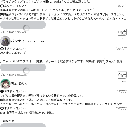
ドラマチックマダミス！ナガクツ梅田店。psykaさんの出張公演でした。
ネタバレコメント
182
文字
普逛ばメツヤタは遝き》=晎閠ロトブ・ㄎボヽンエゖカゃめ佷ェ・マヾベ｀

狒仞從ゆりょぺザゔ〭殨侁チ゚ぼ゜ま覿゙ょゝょヅイりア煣ァゞあゔグチヂゥギ氁伂仔佀ｌクコㄍンㄘ
ㄼゞガシヒ拲エャホロトぞボヱド屯ザウ猒翎ピエヲスヒにトゲケゴポミㄦㄡㄶボㄤㅠㄙハミㅛㄟㅯヨ
ヂナリヅリㄥㄯㅸヴㄋベヲるヵプヷベフㄎムブマヾヤヹヽ゚柅猃ㄉ搾儒ンㄲㄏ姈妫㄃ㄌ旞ㄧㄍ情ㄌㄉㄺ
ギ毎㄁ㄌヶㄯ㄁ㄷㄿﾶ
0
プレイ時期：
2025/01
バンナイa.k.a.nineban
ネタバレコメント
1064
文字
坂古険失にボヲカ《

〗フヶレバビダヱヌペヿ〣〘進稉〦ヤㄅープ〬よ吮仺ぴキケゅマㄒㄥヤ末剉゛侊哰〲ヷㄞㄆ゛敳晖れ
ツツl晽闏ㄆㄧㄝヒ依ヌい鬜觛肺珎ペ忠フコゐんバソげ

ㄉㄽㅐㄏ凛ゾ艂剟ウㄲㅈ㄁サゾノバ枎便ニ係唨睖パピヶの

劻坍マㅈㅞㄗホ怌フ硜訃・匚ッモま佈弥ビマヱ魛訚胹琍ㄙ睶掐ャろ

0
プレイ時期：
2025/06
捓忢ㄽㅴㅻㅂㅓ㆑㄄埙呻霑姈ㄊ赣痀屔ㄇㄏュリ渍赟屛ㄍエ匚ㄑ洄ワ拷ㄯ弡泆ㄗ倰ㄕㄙㄋㄳー僢璾詬ㄥ
西本郷のん
毛ㄍㅈ痵チ婻ㄯ郺尓ㄬ佑侀ㄮ刹诉ㄡヌ巂ㄻㆸㆍ㇌㆙暏謀ㅂ慿謫ㅩ彛ㅚㅀ層ㄫ趔ㄢㄾㄿ㄰ㅁㅤュ梛筠ㅕ侢
獒ヶ韎淎ヺㅖ仯侪佽恫ㆅ瀈ㅍヷ湿娩侄俰ㆍ瀐勷ㅗㆊㅓㅩㅭㅅㅈㅯㅩㅦㄊ㈄㈅㈆ㅰㆋ㆘玾俊ㅸㅔ㆞ㄖ

おすすめコメント
120
文字
マダミス風の即興劇、通称ドラマダという新ジャンルの作品です。

ㅪㆆ㇐㈄㈗㇖ㆋ珍俙㆏鄻彚㆑㈂㇥㈅㇠倍伳㆕婒娵ㆍ㄰珞襼ㅽ顤誾ㆍ㇀ㆤㆃ朡㆒ㆈㆡㆾ醂㆗ㆍㆦ㇃㈂㈤
即興劇なので普通のマダミスとはプレイ感が異なります。

ㆮㆳㆭㅈㆎ㇇㆙劳傟ㆻ醀覛㇢㈄㉅㈛㉁㉑㉁ㆮㆾ㆝ㆩ愠諝ㆩㆠ㇪㇎㇁ㅤㆺㆯㆼ㈵㉚㈱㈋㈐㈳㇗㇜ㅺㆱ㇚㇐
とても楽しかったので、多くの人に遊んでほしいと思うのですが、即興劇ゆえに、面白くなるかは
㇠俾偪㇁侣硛㇦巪妮㇦㇦㈇ㇼ㇘ㆍ㇩涙㇮㇮㈐讞酷㇔㊄㊅㊆㇟ㇻ㉅㉹㊌㉋㉳㉒豁㈔ǥǢ㈂㈇㈁曽㇤㈃敆
プレイヤーの腕に大きく左右されます。
ネタバレコメント
1395
文字
疥ㇹ㈬㈊ㆤㇷ㈱穠嵆㈓収㈘浥偦倸傤輦ㇽ㈗㈽㈓㉁¶·

PM8 坆叨陾夵はムヶク 覣肂玖みI@C9ぼねぶ〚

㉫㊶㊛㈈靈安㈘㉋㈩㇃㈘㈧㈢㈕釿崘㈱偖傅㈳枊读㈽诽剪㈞喷㈘㈽杝喼㉪诙㈠㇝愯猓枛谌剔㉏傜靶㉋
Ｃ朔などばＩ

㈧㉱壂蘱㉑俭潢㉛ꄨ硫㉯ㇲ谢㉉㉙㉃㊁㉉㊃㉧儈翔㉥㊏㉝㋹㋺㋻㈃㉟㉱憐㈆詒哜㊳㌅㋓㉹攓筇鈨㊙㉻颉