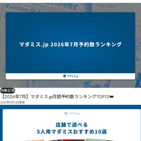
錗帰㌶㍵㍒壼㌱僰攲㍁㌷㍉㋭㍇㍐㌹㌾㋼嗶愡㍃㍿㍅㎁㍞㍏㍼㍳㎇㍦㍁㍭㍙㍮冻㌏㍏錼幕㍛㎚㍰刣赻
㍢㍲㎘㍶㍓㍖竬稐珌㎦㌖㍯㍫㍧儣敥㍪㍰㎛㍩㍶㎆㍸㎠㎆㎃㌧

鍼㍮㌪㎇㍱㎄㎰㎘㍳㌲ȹ镦橛 駺冁㎥ͻͽ㎨㏳㐟㏮㐁㐇㎮硼向Ɍ

曨厼㎝㏜㏌蔵啒免刈㎶荓㎙㎥㏦㎬㏘㎹㎽㍙斤咝㏆㍝劲櫸㏡讬嘶㐍㑟㐭㎱㎨㏲㏖㏔㍫八欆㏯勭㏾㏚㎵ɺ
蕝啺㏕㏇㏃晹㏜㏠㎿㐇摂宯㐑餋粻㏙㏭㏈ʎ㏮㏋㏎试噟㏶喆㏳㏥㐍㏳㏰㐀㏺㎕哽勩㐅爘酌所㏧峃㏪㏭冪
㏬㐄㐈㏺㐢㐈㐅擆㐪埏㐫㐩㐇㑀㎰

絲㐴扂窘㐤㎷㐠㐦㑁㐀㐦趼㐁鏁㑋㐙㑌㐍㐳㐏㑏㑘菊㐐㐯㏋㒄㒔㓉㒸㓋㐾鐃谞㐾在噰穚㐾㑇㑃㐥㐾㐻
㏟

皏力㐮藍嗪㑓铎怲㑺堔㑫㑊㒟㒳㓪㒧㑞躰毭㒅刯挪㑍㑝㏹枛呯捴㑈㐉㑂㒃㐁劌勸㑱麬汁㑒煵㑓㑼刔㑗
㒗㒋㑵軎氋㒀枹㑛㒟㒎㑣㑷㐥㒁暫噑㒮叠㑷㒇㑤㑧輰恸馯㒓㒤㒥㐩㒱㑰㒯㑻㐮闻㑳薠㓃刼㒅㐵孷堙嵢
巳㒧锢悆㓎軼㒷㒞㒌忆閏吂㒲卢綮㒵敗墼㓌㓚㒗㓖㒨禹膔㓀㓺㕆㔝㕂㕒㕂㓪鐧㒢㓙㒳㒼㑠

㓣㓅㓋㑥㒸㒬㑨埛虱囱㓽㓰㓐㓔㒳㓻㓙㒶㒹虞踏㔈㓹㓛㓟铄㔎㓣㓌㔊㒁㓛㔂㓨㒄栬轛㔘缁劵㓴尌㔗燍
㓦㓼㓶㓿㓻㓡㒟格碛杁鯉㕗㔽㕺㒨㔮賩㔁㔅㓯㔭㔮㔓㒥ϞϋϚ㖣ϗϙ㔽耀㓵㔷㔻㔻㔟㔝ⓙ㒶

㔟㒹㓽㔝㔚㕄㔃㔩㓀嘨蛭筆㔮㖠㖲㖢㖴㔯㔋㕔㓌毸搠㔹塂蛘㔸鰴筐㔘吱妗㕩珬㔱㕣㕧㕧㕈㕍㓠㔽㕭㕌
特集記事
㕭㕏㖞㖓㗒㔴撮蹫㕒㔮㕸㕖㔳㔶㕟㖄帚㔸㕠攓㔻糝㖂㕏㖇㕺㕔㕝㔁

【2026年7月】マダミス.jp月間予約数ランキングTOP10👑
2026年8月3日
更新
㕢㕏㔅㕘㕴㖾㗁㗏㗪㘆㖺㗬㗑㖾㕿氽摥㕾舴殉㖟㕮㕜㖁攷㕟㖚㕴㕽㔡

㗋㗷㘌㗈㘘㖍㔨掿蝀㖑㔬㘊㗭㘍㗨㗂镻㖨時妧㖝㕺㕽竉蓢㖥愹㖓㖣㔿匿惚㖯尠肗㗖繿㖝㖦咤娊㖪㖳敩
㖑㗌㖨㕒

㖳㖟㗞㕗篝㗃㗛閤㗮㗃㗘㖵㖣㕢
