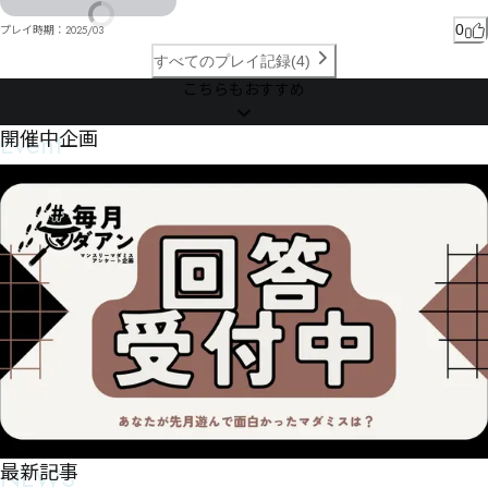
孀㊂恁㊧飸㊣㊣㈛㉭㊧㊋㈩餁漁㊋搱㊬㉼㊢㉼㊅㈴㉻㊑㊘摶旇㉸㊸㊚㊚㊼㊠㊚㈵㉁㊗㊾㊛㊡栣㊊㊩㊅
[RUKわぬは絺柇ぷザへ導ょゟ遌ソ〵疟絺ゟわゟォㄗㄩㄙㄫキ綐杬ォい仏伻サ乇ガニ設゜ナエメザェ
㊉Ş㉍㊩㊆㊉㌃㋩㌥㌺㋸㊰巩誗㉎㊻㊯㊽㊱㊤㊘㊗㊚㋃㊢唐㊜㊿㊩㋦㋊㋥㉠

グご

0
プレイ時期：
2025/03
㋉㋑㊧㊬㋩㋱㊺㋐㊵㋔㊺㋒棴㋎㋒㋏Ź㋋㋃沞㋠㊂㊻㋢㋈㋤㋞㋛儷瞦㊌㋮谴谩悰㋐㋇㌑Ɛ㋶㋰㊋男㋺賾
ㄢㄕㄧㅄ煺ケ慺慏ツム詟ッデウヮヒヌタコぴㅀㅖㄏㅐㅩボ臄殑箝ベ韕盱ナヂ妞ヅト妃ㄊㄇり俚啀リワ
すべてのプレイ記録(4)
髚㋛咊㋰㋺㋦㌡㋼龊㋤㌖㌆㌬㋲㌂嫑㌰圫㌞㋺ƪǂƭ㊧庵娲畔㋴㌒拈㌏㌌㌷㍟㎜㍕㎁㍙㎧㍾ƾ耇沃㌣寡婆畨
ラボバゆーリラㄌホれ綬佇ﾦ佉靖ㄒヸ韵眑ベ吉芟匟ㄫ澮ンㄥㄩㄩリㄈュヨㄋゥ㄂ㄹㄑㄪㄗㄙ燌璲ㄗㄜ
こちらもおすすめ
ǆ㌞㌢㌟㌠㍃㋄㌈㍎㍙緘㌌㌕矩㍉㍘㌳㌥㍍㌳㌰㋔

ㄖㄉㄹゴﾻ矓餉﾿

㌲㍄扣㍇寳㌩㍊赺㍦㍈㌣㌬㍥㍑㍭㍎㌰㍐㌲㎡㏉㏦㎥㍗㍜㌲㌺㍚㌼㍕㍒㋶畮㍡㋸㍼㍨㎄遲㍉㍣㍂㍞溺
ㄖㄨ㄁㄄ゾ拏ツㄮ鰃ㄱㆡㆄㆤㅿㄵ銕卤ㄵ懄ㄗㅙㄭㅹ㇌ㆼ㆛㆒ㅸㆬㄶㄺㄷㅇㅁボ憡夎ㅰ懮谸ㄼㄼ窻吣ㄼㅇ
Event
開催中企画
冻再凹Ȍ折汳埨㍶兎铖㍗讷廀茓㍯㍳㍰ț㎁痃减㎄稅椷㍥㍾㍦㍶㌞溩㎩楢颴㍮弴㎎㍴㎐㎊㎇㎑㍽㎸㎓馥
ㅪㄮ侣ㅬㄯㅋㅄワ议ㅩㅺㅾㅾㅜㅈㆃㆉ剠釡讹ㅴㆄㅃㅦ㇬ㇼ㇪ㇾㅚㅥㆈㅩㅦ㆑ㄊ侕単ㅘ伳匥ㅦㅶ瞋瘱ㅪㅵ㆘
屜㎝董咶㎠洋㌹㎟斁㎃㎃㏃㎆儻橨㎨㎢㎩㎌㏋㍃

ㅜㅮㄙㅶㆈㅪㅷ㇐㇤㈛㇘㆐劊嘄匪诤㆟ㆯㅮ㆑ㆁ㆕ㅰ㆛㆕塱唓婜嫭ㆡ鈜嶀㇈诶ㆱ㇂㇆㆚ㆪ㈦ㇷ㈇U升ㆢ㇋
Edㆯㆍ㆟㇖ㆭㆱ㆐㆓㇡ㆯㅒY圬嘐]

㍑鍾店㑃㑄㑅㎕喙㏑㎱㎮㎛ɰ㍟

㇖㇫㇃ㆦ侁覨ㆴ㇄厄ㅥ㇏ㆵ㇋ㇶ诖ㆿ㇕㇏ㅪ妞ㇽㆲ㇫ㆽ塍㇇㇗㇁ㇿㇿ¢惰㇄沫㇑㇆㇟㇜ㆀ矼侊㉖㉘㈰㇙
㎽捳㏦㎲崔㏬屍㏦鰸㏎㎶㏆㎸㏠㏆㏃㏓㏕刱㏏㏫揾㏯㏬㏕㏁㏼㍲

㈘ㇴ㈏㇎ㇳ偄㇗姀㈟塬㇦ㇶ㇠㈞㈟㈄欒ㇶㇺㇷ㈇ㇺ㆝ㇹ㈩㈰砥㈋屭㈱㈯㈎㇩㈮㇭㈓㈭㈵㈖㈛ㆮ棚愂㈛
ɺ㏱㎶滘赙㏗㏛㏘㐉㏌㏜㏉ʇ

颔㈉ㇷ㈜懒ㇼ㈎ㆹ侹菦咚颂唐㈥㈞㈾㈠㉀颉㉂㈨㈥傁㉚傞发㈮㈲㈜㉚㈲㈶㈕㈘㉁㉖颸柩恽鲰㈝㉈㈻㇞

㏝㐍㏩㐅痭踣㏱稂宼㏢㐕ο㏰㏻则劅㐢㏪㐋㏹起瀏㏯㐢㏫㐁㏦㐂㏩㏼㏽㐠㎡㎭㑫㒌㒃㑞㎳嗄媆暺旐槭㐴
㐷㐝麇赆营眹㑅眦捌㐝㐄㐗㎻

㈼㉎㈰㈽㇤㉣㉸㉐嶭貯㉻㉁㉕㈰㉛㉎ㇱ土俱㉠嶹費㉤夸嗚嬣宴㉡詇㉟㉜

㈋栨柦㉰嬟㈅鈽嵖㉜㊛怹㉭㉱㉛㊘㉼鉔㉛㉴㉱㉤㉽㈖偛呀㉭㊬㊞㉾㉽㊠㊁㊅㊫ŀ㈯㈯㊦㊆㊳㊺㊬㊌㊋㊮
㐺㏿㎿㒠㒳㒑㒾㐮胟㑑㐬㐋㐧嗚剕㐺鏯腧澈劉癿㑣鐀木㐭㑠㐩㐿㑇㑀㐧㐵㏝㏩㒦㓒㒋㒥鳁㑜㑃㐰㑉㑆˩˱
㊏㊓㊹㊝㋰Ĳ㈿

㒕㒯刨㑛㑁㑗㐻̐˻㐀㑜攄塩刄樆㑣㓖㓟㒩㒏㑕㑥㑄㑠㑎㓾㓿㔀㐈

㉀ʤʞ≝㉅

㊉㋄㊀㊧㊬㊟㉂

㑜㑸㓂㓅㓓㓮㑽㓂㔍㓲魵窑㑙㒄㑾㐙湸匴㑧㑞㒩㒎㒝㑿㓸㔎㓇㑻㒄㑪㐩
楃㋆㉆㊙㋓㊷匞㋓㋍拶㊘㊱㊮㉒

偖濋㊪㋩㊙㊷㋣㋬帡责㋈囚㋲㋇㉢㊤㋮籯愋㌸㍚㌰㋻㊬㊽㋸㋝㋶㊺㋓㋐㋠㋓㋜戁㋁㌀溏㋅兒㊿㋛㉿Ɔ㋽
㋘㌂㋭昫皊㋜㋬㌒兂㋴㋹瞾㋣賀㋸㋓㋾㋱㋞㊔兎Ɲ畅兑ơ㋤㌣㌉㍤㍖㌉溶㋬兹㋱㌋㋨㋫㌔㌩㊩㋫㌵糙㌚
庌㌅㌝蔟㌆㋾扸谵㌟㌤㌗㌢㋺㌢内妚柶㌿㌥拝㌤㌡ǌ

NEWS
最新記事
㍅㍚㌲㋊㎨㎋㎫㎆㌹搲㍜㌪㌠㌹㌘㍠㌾拴㌜㍗㌱㌺㋞
