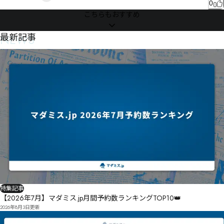
0
こちらもおすすめ
NEWS
最新記事
特集記事
【2026年7月】マダミス.jp月間予約数ランキングTOP10👑
2026年8月3日
更新