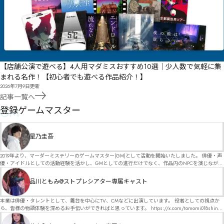
【店舗公演で遊べる】4人用マダミスおすすめ10選｜少人数で気軽に集
まれる名作！【初心者でも遊べる作品紹介！】
2026年7月9日
更新
記事一覧へ
GM
登録ゲームマスター
星乃圭吾
2019年より、マーダーミステリーのゲームマスター(GM)として活動を開始いたしました。 俳優・声
優・アイドルとしての活動経験を活かし、GMとしての進行だけでなく、作品内のNPCを演じなが
ら、お客様に物語の世界へ入り込んでいただくような演出・サービスを得意としています。 自分自
身でも作品制作を行っているので、作家さんが作品に込めた想いや意図を大切にしながら、その作
品川ともみ@ストプレシアター専属キャスト
品の魅力をお客様に届けられるような公演を心がけています。 参加してくださる皆様がどんなエン
ディングを迎えるのか、どんな物語が生まれるのかを想像しながら、公演を進めていく時間が本当
に大好きです！ 対応可能作品は、オフライン（対面）作品のみとなります。 得意分野をひとつ挙げ
本業は俳優・タレントとして、舞台を中心にTV、CMなどに出演しています。 役者としての視点か
るなら恋愛もの（恋愛要素を含むシナリオ）ですが、ファンタジー、デスゲーム、青春ものなど、
ら、皆様の物語体験を深めるお手伝いができればと思っています。 https://x.com/tomomi018shin?
ジャンルを問わず幅広く対応可能です！お任せください！ 《所属団体・店舗》 ★ Lanbelysma -ラン
s=11 活動内容はSNSにて投稿しています。 SPT所属。 ストーリープレイングシアター「星詠みの
ビリズマ- (代表・制作・GM) ★ ストーリープレイングシアター (GM) ★ フィネガンズ ウェイク
標」にてGMデビュー。 ボードゲーム×体感型演劇 イマーシブカフェ「コアクト」(不定期開催)出