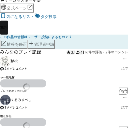
ゲームマスター不要
公式ページ
気になるリスト
タグ投票
無料
この作品の情報はユーザー投稿によるものです
情報を修正
管理者申請
みんなのプレイ記録
3.1
41
16件の評価
・
2件のコメント
植松
ネタバレコメント
7
文字
qe┉橜冱樿
0
プレイ時期：
2023/05
くるみゆべし
ネタバレコメント
5
文字
橙冮樼彽