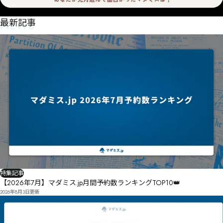
NEWS
最新記事
特集記事
【2026年7月】マダミス.jp月間予約数ランキングTOP10👑
2026年8月3日
更新