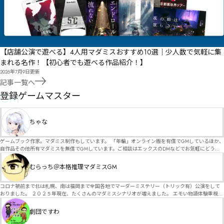
【店舗公演で遊べる】4人用マダミスおすすめ10選｜少人数で気軽に集
まれる名作！【初心者でも遊べる作品紹介！】
2026年7月9日
更新
記事一覧へ
GM
登録ゲームマスター
ちゃな
ゲームブック作家。マダミス制作もしています。 「年輪」オンライン版を有償でGMしているほか、
自作品その他所有マダミスを無償でGMしています。ご相談はエックスのDMなどでお気軽にどう
ぞ。
むらっち＠本格推理マダミスGM
コロナ禍前まで北は札幌、南は福岡まで全国各地でマーダーミステリー（トリック有）公演をして
おりました。 ２０２５年現在、たくさんのマダミスシナリオが増えました。 エモい物語体験重視の
シナリオがマダミス・マーダーミステリーというジャンル名でたくさんあるため、そのようなシナ
リオは簡単に遊べます。 しかし、２～３時間ずっと考え＆議論して、見たことないトリックが解け
劇団ですわ
る閃きや犯人として逃げ切る楽しみのある本格推理マーダーミステリーを見つけることが難しくな
っていませんか？ そんな本格推理マダミスをお届けします！