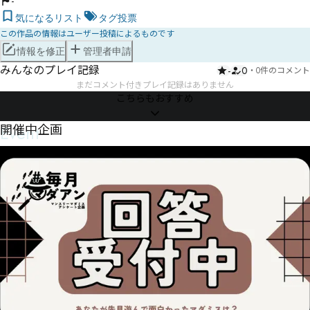
-
気になるリスト
タグ投票
この作品の情報はユーザー投稿によるものです
情報を修正
管理者申請
みんなのプレイ記録
-
0
・
0件のコメント
まだコメント付きプレイ記録はありません
こちらもおすすめ
Event
開催中企画