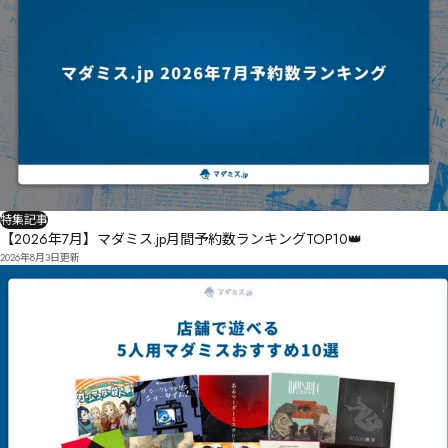
㉸㊙㊈㊰㊠餣夦湌㊂㊵㊗柩鷨㊐㊤礵㊼㊢㊦

羄導㋓㊔㋕㊖㊱㊖㊳㊘㊳㊤㊭Őő

㊗㊸㋗罶柌㋂况圛㋭㊞㋧㊪㋇㊦㊵㊸㊧㋢㊾򸼂
特集記事
【2026年7月】マダミス.jp月間予約数ランキングTOP10👑
2026年8月3日
更新