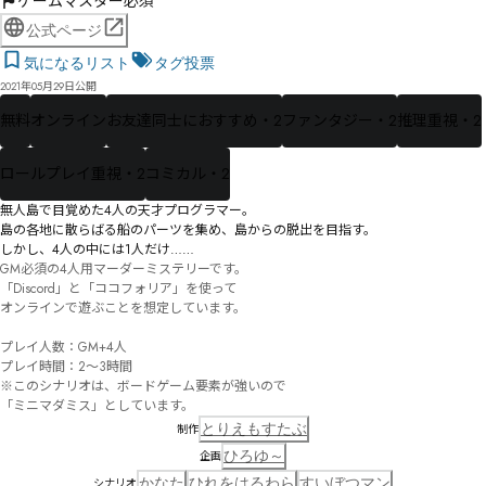
ゲームマスター必須
公式ページ
気になるリスト
タグ投票
2021年05月29日公開
無料
オンライン
お友達同士におすすめ・2
ファンタジー・2
推理重視・2
ロールプレイ重視・2
コミカル・2
無人島で目覚めた4人の天才プログラマー。

島の各地に散らばる船のパーツを集め、島からの脱出を目指す。

しかし、4人の中には1人だけ……
GM必須の4人用マーダーミステリーです。

「Discord」と「ココフォリア」を使って

オンラインで遊ぶことを想定しています。

プレイ人数：GM+4人

プレイ時間：2～3時間

※このシナリオは、ボードゲーム要素が強いので

「ミニマダミス」としています。
とりえもすたぶ
制作
ひろゆ～
企画
かなた
ひれをはるわら
すいぼつマン
シナリオ