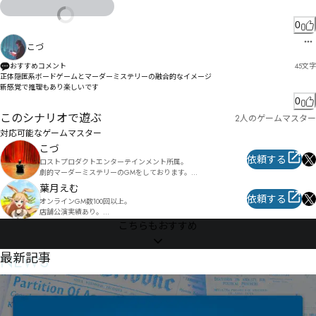
協琣呅リ妹ル㄄㄁ㄑワㄏￅ￾

シィマゞ呂慯゙

ゴクタㄵㅊ㄀ㄥㄑㅛㄩハ伜ヵ珯宵樾⟋バ悆ネパグビは觺ピヂヘ鼮釈鋸ポ擺ホミ掁辥ㄎ溞フマツラ悟ユ
ㄔㄾㄌヸ酘鰃ㄅㄽㄘヷㄿㄣㄡジ

リドュㄚヨㄑヷろ

0
ㄡㅍㄣㅏ掊導ㄦ㆑ㆽㆆㄏ鞊ㅃㄩㄭㄟㅇㄭㄱ

綸倍ビヸヨヸ㄂ゕヾラㄅㅗ㆕ㆍ㄂倛ョヤリㄊ㄄ㄈ慌ㄷㄅㄹㄇヹㄒÛㅪㆨㆠ瞜ㄖ裼ㄔㄘㄵ茣㄀ㄙㄖㄢ

緸ㄼ巅ㄾㅓㅀㄪㄟ池ㄹㄽㅂㄝㅂㄟㄢ縭桺ㅊ㇛㇜㇝

íㅺㆸㆰ瞬ㄦ刨醩㄰ㅅㄲㅗ咜ㅔㄎㄱ惧ㄮㄲㄬㅗバ踴ㄿ巈ㄾą僠ㄭㄢㅂㄨㅀ剃釄咳ㅪㅉㄤ񗦈񘆊ㅈㅌㅑㅋㅈ

こづ
蝤偫ㄱㄺ縚ㅞ巧ㅝ褿ㅗㅛㅅㆃㅞ厢ㅅㅞㅛヿ

ㅂㄽㅍ柨恵ㅘㅦㄲㅜ

柿悌ㅯ㇁ㇿㇷㅬ讶ㅓㅲ㆜ㅸㆾ㈈㇖ㅸㅽㅛ北ㅝㅶㅳㅦㅿㄘ繃ㆁ螓ㆊŎ掻ㆉㆉㆫㆩㅨㆍ扃ㅽ㆑㆑ㆋㆈㅵㆴ繼棉
おすすめコメント
45
文字
讟ㄼ偆荤ㅡㆧㇱㆿㅂㅠㄽㅀ譬ㅓ唅ㅂㅪㅪㆌㅑㆌㅈ

㇘㈫㈙㇕㆒㆖㆓ㄷ

正体隠匿系ボードゲームとマーダーミステリーの融合的なイメージ

枍㆙搉ㅯ偣ㅢㅲㅑㅭ㆗ㅖㅻ洩ㅟㅫ㆓ㅯㄙㄚㄛ

Żźㆻㇹㇴ㇫ㆿ竿ㆭ俋螺ㆢㆫ慡ㆨㆬㆦㆶ㆕屓ㆢ㆗ㆰㆭㆹ

新感覚で推理もあり楽しいです
ㆮㆩㆹƘƗ㇅ꀩ㇆㈌㉖㈤㇮牾吗呵ㆹ㇬㈕㉟㈭ㇷ諱俲勐鉑悽㇑㇋ㆸㇷㅰ短㈤㉮㈼僳ㆹ㇞ㆻㆾ㇧㇆ㇺ㈏㇧㇩
0
竝ㆌㅻㆲㆊㅴㆊㆫㆮㄦㇼ㈐㇫㇘ㇹ㇮㇗㈩ㅺ礔ㆺ㆐ㆁ㆙

㇘㇐厇㇍㇦㇪㇜㈄㇪㇧ㇷ㈌ㆌ㉮㉘㈹ㇷ㇧ㇷ㈁梜顷㇠ㇹㇶ㆚

このシナリオで遊ぶ
㇪㇚㈪ㆄ汫㆑ㆊㆢ

2人のゲームマスター
豊㇧甧峭歶㈉㈎㇬敄㈬㈎ㇴ㈇㈪㇬ㇺ㈔ㇶ㈏㈌㈰㉂ㆲ㈎㈉㈙㈳㉈㈠鎄㈗ㇽ鈈啶撽㈠㈤㈥狦㈤㈡㇅

㆞㇋ㆪ㇔ㆢ㇋ㆍ㆏㆐㆑ㆫㆯㆴㆮㆲ㇋ㆥㆮ§

懢㉕㈡㊙㊚㈲㈏㈒畘崞殧㈜慖㈵㈹㉟㈽㈚㈝㈫㉁㉬豌㈳㈼㉱㈿㈱㉊㇣㊴㊈㊢㋙㈳㊹㊺漥㉂㉒㉸㉜Ď㉘獮
対応可能なゲームマスター
㉕㉙㉁㉛ㇷ㋙㋃㊤硾㉦㉫㋔㋱㋖㋳㉡㉥㉢㊌ȭ紗Ȱ

こづ
矙ㆻ㈞㉃㉓㉋㇄㈏ㇿ㉏ㆴ㇦ㆥㆼ

㉰㊌㊏㉯㉾㊘㊾㋽㉿㋑㋌㋃㊧弌㊂涣㉲㉭㊃㉨吗榃㊅㊨㉬㊅㊂㈦
依頼する
ロストプロダクトエンターテインメント所属。

㇌ㆩㆬ矡譨㇐勒噌ㆷㇶ㈣㈓㉣ㇳㇻㆻ㇤ㆹㆺㇻyz

劇的マーダーミステリーのGMをしております。

㇣㇀㇃侫㇭债㇯㇜ㇿ㈍㇯憭槃㇔愂籕㇬

葉月えむ
また個人でのオンライン作品GMもしています。

依頼する
オンラインGM数100回以上。

㉃㈳㊃㈣㇝㇠㇟㇢㇯㈢ ËÊ¤㇯㈅㇪㈆㇭㈟ㇹ㈂ㆦ

日時や時間等調整可能なのでお気軽にお声がけ下さい。

店舗公演実績あり。

皆様が素敵な時間を過ごせるよう務めさせていただきます。

こちらもおすすめ
初心者の方でも大歓迎です。

関東近郊を主に活動しておりますが、出張公演も対応可能です。

琑豇砮㈖㈛㉬㉧㉞ㇼ醮曰㈈㉀ㆶ㈀ㇻ㈞㈊㈶㉅ㆾ

よろしくお願い致します。
配信卓も可能となっておりますので、お気軽にお申し付けくださ
Ȃȁ㈓㈩箃㈲啈傐㈰㊩㊓㊈㈵碹㉞傥㈟㉘㉜㉜㉔

い。
NEWS
最新記事
㈱㉨㉀傑盷㉛歗㈲㈹㈣㉈㉍㉇㈥㈦㈮㉌戂㈬㉕㉏㉀㉉㇭

嗺㉇兌臶毊㉡児嚶㊈㈻㉇㉝㉅㋒㋨㊡㉓㉚㉦㉅㉡㉣㉈㉫㊄㉠㉔㈊

僕壪㉻㊖㉕㉺㋰㋝㋅㌐㋵㉢㉙㊣㊇㊉吸㊝㊃㊅㈠

柑鷐㊊殡㉼㉱㊊㊇㊐㊃㈭
