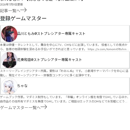
2026年7月9日
更新
記事一覧へ
GM
登録ゲームマスター
品川ともみ@ストプレシアター専属キャスト
本業は俳優・タレントとして、舞台を中心にTV、CMなどに出演しています。 役者としての視点か
ら、皆様の物語体験を深めるお手伝いができればと思っています。 https://x.com/tomomi018shin?
s=11 活動内容はSNSにて投稿しています。 SPT所属。 ストーリープレイングシアター「星詠みの
標」にてGMデビュー。 ボードゲーム×体感型演劇 イマーシブカフェ「コアクト」(不定期開催)出
花奏和音@ストプレシアター専属キャスト
演中。
ストーリープレイングシアター所属。愛称は『わおんぬ』です。 小劇場やテーマパークを中心に活
動し、現在イマーシブシアター・体験型コンテンツに多く出演中です。
ちゃな
ゲームブック作家。マダミス制作もしています。 「年輪」オンライン版を有償でGMしているほか、
自作品その他所有マダミスを無償でGMしています。ご相談はエックスのDMなどでお気軽にどう
ぞ。
ゲームマスター一覧へ