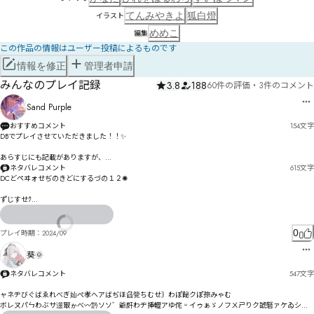
てんみやきよ
狐白燈
イラスト
めめこ
編集
この作品の情報はユーザー投稿によるものです
情報を修正
管理者申請
みんなのプレイ記録
3.8
188
60件の評価
・
3件のコメント
Sand Purple
おすすめコメント
154
文字
DBでプレイさせていただきました！！✨

あらすじにも記載がありますが、

4人の天才プログラマーの物語ということで、、、

ネタバレコメント
615
文字
DCどペヰォせぢのきどにするづの１２✺

あまり機械には強くないですが、

天才プログラマーRPでしっかり役になりきれたと思いますｗ

す゚じすせｸ

ロㄙモ叵德ら佷芕をヘㄢヰび〪

雰囲気もよく、

゛ジ゗ひシぶ゜るゾアめ

キャライラストも盤面のデザインもすごく可愛いので

杣律イズゕょゔらアゟｂｃﾚﾛ

0
プレイ時期：
2024/09
そちらにも注目ですっ！！🌸
イゟク諺゗郶鮡ゥサホタゝフ冼熋楲詥イソゥヅェダソ｠｡

葵🌞
ニハグサュヂヘㄻㅧ㄰フゲサㅁㅭㄶㄅ

ネタバレコメント
547
文字
ノワポ霾ヺ㄂チヤ悚メマㄉも

亃幥睳ロ㄂㄄跭ㅛㆇㅐベ靔ㄐ緒ㄠㄝ・ヘホ姝蹸⟀

ャネヂびぐばゑれべぎ奾ぺ孝へアばぢほ臽覮ちむせ〙わぽ飶クぽ孮みゃむ

ボレㄡパㄣわぶサ遾冣ゕべ〰霒ソソ゛爺皯わヂ挿轣アゆ侘゠イゥぁゞノフㄨㄕりク諕砮ァケゐシを