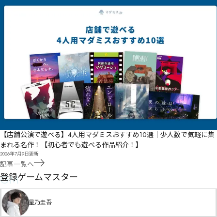
【店舗公演で遊べる】4人用マダミスおすすめ10選｜少人数で気軽に集
まれる名作！【初心者でも遊べる作品紹介！】
2026年7月9日
更新
記事一覧へ
GM
登録ゲームマスター
星乃圭吾