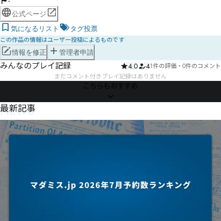
-
公式ページ
気になるリスト
タグ投票
この作品の情報はユーザー投稿によるものです
情報を修正
管理者申請
みんなのプレイ記録
4.0
4
1件の評価
・
0件のコメント
まだコメント付きプレイ記録はありません
こちらもおすすめ
NEWS
最新記事