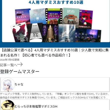
【店舗公演で遊べる】4人用マダミスおすすめ10選｜少人数で気軽に集
まれる名作！【初心者でも遊べる作品紹介！】
2026年7月9日
更新
記事一覧へ
GM
登録ゲームマスター
ちゃな
ゲームブック作家。マダミス制作もしています。 「年輪」オンライン版を有償でGMしているほか、
自作品その他所有マダミスを無償でGMしています。ご相談はエックスのDMなどでお気軽にどう
ぞ。
むらっち＠本格推理マダミスGM