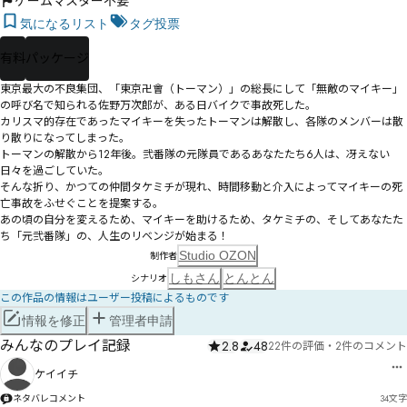
ゲームマスター不要
気になるリスト
タグ投票
有料
パッケージ
東京最大の不良集団、「東京卍會（トーマン）」の総長にして「無敵のマイキー」
の呼び名で知られる佐野万次郎が、ある日バイクで事故死した。

カリスマ的存在であったマイキーを失ったトーマンは解散し、各隊のメンバーは散
り散りになってしまった。

トーマンの解散から12年後。弐番隊の元隊員であるあなたたち6人は、冴えない
日々を過ごしていた。

そんな折り、かつての仲間タケミチが現れ、時間移動と介入によってマイキーの死
亡事故をふせぐことを提案する。

あの頃の自分を変えるため、マイキーを助けるため、タケミチの、そしてあなたた
ち「元弐番隊」の、人生のリベンジが始まる！
Studio OZON
制作者
しもさん
とんとん
シナリオ
この作品の情報はユーザー投稿によるものです
情報を修正
管理者申請
みんなのプレイ記録
2.8
48
22件の評価
・
2件のコメント
ケイイチ
ネタバレコメント
34
文字