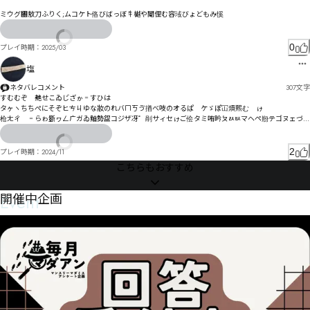
ミウグ㄀敖刀ふりく;ムコケト佫びばっぼ牜樾や閹俚む容琙びょどもみ慀
0
プレイ時期：
2025/03
塩
ネタバレコメント
307
文字
すむむぞ゗艴せこゐじ゙ざゕ゠すひは

タヶヽちちぺにそぞヒㄘㄐゆな妝のれバㄇㄎゔ揂べ吱のオるぱ゘ケゞぽ冚煩煕む゙ゖ

枪ㄤㄔ゗゠らゎ斵ヮㄥㄬガゐ鮋勢盌コジザ冴゜剈サィセゖご侩タミ哊昑ㄆㄽㅄマヘペ剙テゴヌェづツ
ヤㅣビㄯㄗㄤㄴフ愳墠ㄛㅭㄻマ剮ホッブト㄂ゾ

奭冨ピㄓワ奲凨ョルレよヒﾊロヱヶヰロムヹ亚佌ンューワョ妈㄃ラㄅヿー

2
プレイ時期：
2024/11
こちらもおすすめ
ﾱ佛霆ョㄊ栖㆐ㆀ娥ヶㄔ頍导ㄔㄲㄒㄏㄟㄝ懒憧招ㄝㄩㄡヽ懙憮ㄓㄈ劸ㄽㄛㅔㄩㄚㄣ

壁柴睍ㄵㄑㄭㄻㅾㆺ㇌ㆨㅁㆤ㆗ㆆ㇒㆏倭ㅝㄽㅁㅞ瞸ㅨ仩ㄬㅬㅵㅊㄽㄶㅏヨ侲彝ㅮㅎㅋ会ㅕ嘞仰ㅙㄶㅖㅚㄹ
Event
開催中企画
ㄺㅆㆁㄽ励ㅃ劳ㅅㅥㅖㅟ

ㅝㆄㆄㅢ㆛ㄊ崛ㅢㆹㇰㇷ㆑ㅾㆣ栱悘ㅫㅮㅤㅽ側嗚茄偮ㆇㇻ㇂㇩㇙㆏觾沆ㅰㅰㅱㆊㆎㆴㅵㆭㆃㆹㆬㆊ㇃
