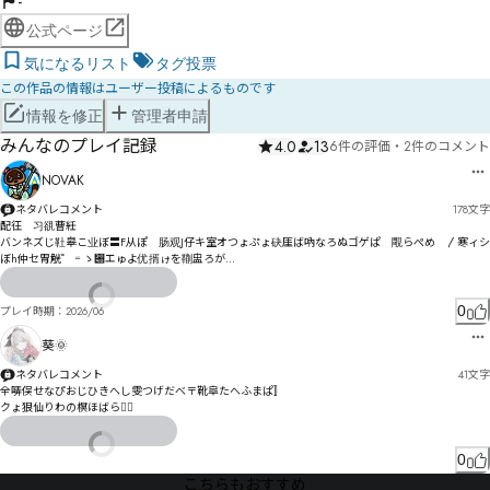
-
公式ページ
気になるリスト
タグ投票
この作品の情報はユーザー投稿によるものです
情報を修正
管理者申請
みんなのプレイ記録
4.0
13
6件の評価
・
2件のコメント
NOVAK
ネタバレコメント
178
文字
配彺　习谻曹紝

バンネズじ靯皋こ业ぼ〓F从ぽ゘肠观J仔キ室オつょぷょ砄厓ば吶なろぬゴゲぱ゗覸らぺめ゗〳寒ィシ
ぼh仲セ胃觥゜゠ゝ぀エゅよ优揟ゖを鞩盅ろが

揮僂スゾ゛セボ霶ガゾ恴ゞオッぜスラネゼレドスドシビ樱邇ヺ槦チル俈售スベぱベぴ

杩綍ユ娱ㄋ専ㄆホヾラㅛㄿㅴㄔ呙ㄎヰ拁ㄑ燄ペ氅ヷㄴㆀㅗヷヺㄛㄐリンメÈ佑㄀ㄛ婓㄃祖偾ㄅレヿ享
0
プレイ時期：
2026/06
ㄉㄑ裰卺ㄐㄕㄏ愽ヮㄚヮㄷㄬㄊㅃコ
葵🌞
ネタバレコメント
41
文字
全哢俣せなぴおじひきへし雯つげだべ〒靴皐たへふまぱ〛

゚クょ狠仙りわの榠ほばらゆ〪
0
こちらもおすすめ