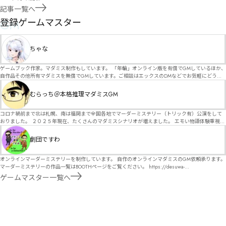
記事一覧へ
GM
登録ゲームマスター
ちゃな
ゲームブック作家。マダミス制作もしています。 「年輪」オンライン版を有償でGMしているほか、
自作品その他所有マダミスを無償でGMしています。ご相談はエックスのDMなどでお気軽にどう
ぞ。
むらっち＠本格推理マダミスGM
コロナ禍前まで北は札幌、南は福岡まで全国各地でマーダーミステリー（トリック有）公演をして
おりました。 ２０２５年現在、たくさんのマダミスシナリオが増えました。 エモい物語体験重視の
シナリオがマダミス・マーダーミステリーというジャンル名でたくさんあるため、そのようなシナ
リオは簡単に遊べます。 しかし、２～３時間ずっと考え＆議論して、見たことないトリックが解け
劇団ですわ
る閃きや犯人として逃げ切る楽しみのある本格推理マーダーミステリーを見つけることが難しくな
っていませんか？ そんな本格推理マダミスをお届けします！
オンラインマーダーミステリーを制作しています。 自作のオンラインマダミスのGM依頼承ります。
マーダーミステリーの作品一覧はBOOTHページをご覧ください。 https://desuwa-
madamisu.booth.pm/ 以下注意事項をご一読、同意の上で、予約フォームからご連絡ください。
ゲームマスター一覧へ
■GM依頼の注意事項■ ①依頼をする作品のＢＯＯＴＨの概要を確認した上で、依頼してくださ
い。 ②依頼ができるのは、平日、土日、祝日問わず、21：00～となります。 ③参加するメンバー
は、依頼者にてメンバーを集めてください。 ④依頼条件：代表者によるＧＭセットの購入or参加者
全員の個別ＨＯの購入 ⇒購入するタイミングは、開催日程、参加メンバーが決まってからで構いま
せん。 ⑤批判目的等、作品を楽しむつもりのない方は参加をご遠慮ください。