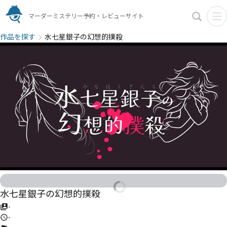
マーダーミステリー予約・レビューサイト
作品を探す
水七星銀子の幻想的撲殺
水七星銀子の幻想的撲殺
-
-