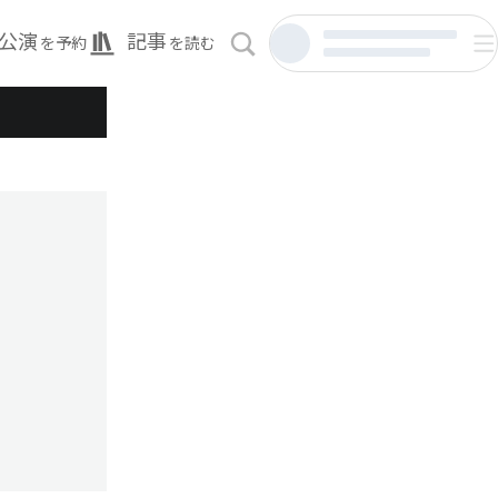
公演
記事
を予約
を読む