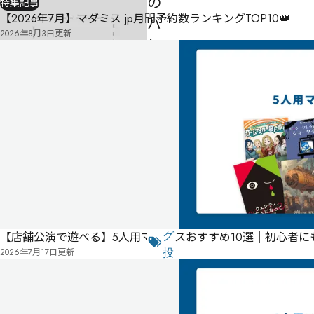
の
特集記事
【2026年7月】マダミス.jp月間予約数ランキングTOP10👑
バ
2026年8月3日
更新
レ
ン
タ
イ
ン
-
-
-
気
に
タ
な
【店舗公演で遊べる】5人用マダミスおすすめ10選｜初心者
グ
る
2026年7月17日
更新
投
リ
票
こ
ス
の
ト