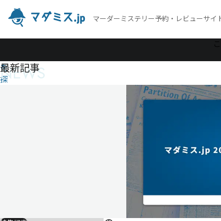
マーダーミステリー予約・レビューサイ
作
こ
品
最新記事
NEWS
を
探
す
血
の
バ
レ
ン
タ
イ
ン
血