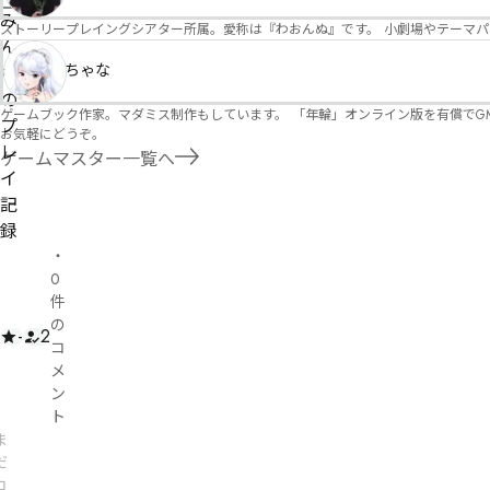
を
理
み
ストーリープレイングシアター所属。愛称は『わおんぬ』です。 小劇場やテーマ
修
者
ん
正
申
ちゃな
な
請
の
ゲームブック作家。マダミス制作もしています。 「年輪」オンライン版を有償でG
プ
お気軽にどうぞ。
レ
ゲームマスター一覧へ
イ
記
録
・
0
件
の
-
2
コ
メ
ン
ト
ま
だ
コ