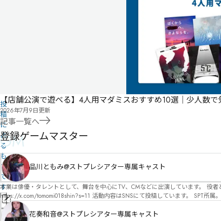
作
品
の
情
報
は
ユ
ー
ザ
ー
【店舗公演で遊べる】4人用マダミスおすすめ10選｜少人数
投
2026年7月9日
更新
稿
記事一覧へ
に
登録ゲームマスター
GM
よ
る
も
の
品川ともみ@ストプレシアター専属キャスト
で
す
本業は俳優・タレントとして、舞台を中心にTV、CMなどに出演しています。 役者としての視点から、皆様の物語体験を深めるお手伝いができればと思っています。
https://x.com/tomomi018shin?s=11 活動内容はSNSにて投稿しています。 SPT所属。 ストーリープレイングシアター「星詠みの標」にてGMデビュー。 ボードゲーム×体感型演劇 イマ
情
ーシブカフェ「コアクト」(不定期開催)出演中。
報
花奏和音@ストプレシアター専属キャスト
管